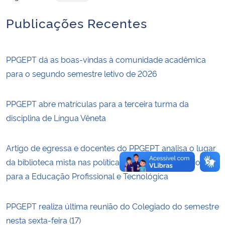
Publicações Recentes
Secretaria-Geral
Secretaria de Governo
PPGEPT dá as boas-vindas à comunidade acadêmica
para o segundo semestre letivo de 2026
Gabinete de Segurança Institucional
PPGEPT abre matrículas para a terceira turma da
Advocacia-Geral da União
disciplina de Língua Vêneta
Banco Central do Brasil
Artigo de egressa e docentes do PPGEPT analisa o lugar
Planalto
da biblioteca mista nas políticas públicas e educacionais
para a Educação Profissional e Tecnológica
PPGEPT realiza última reunião do Colegiado do semestre
nesta sexta-feira (17)