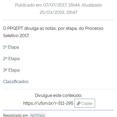
Publicado em
07/07/2017, 15h44
. Atualizado
Ministério da Cidadania
25/03/2019, 15h47
Ministério da Saúde
O PPGEPT divulga as notas, por etapa, do Processo
Ministério de Minas e Energia
Seletivo 2017.
Ministério da Ciência, Tecnologia, Inovações e Comunicações
1ª Etapa
2ª Etapa
Ministério do Meio Ambiente
3ª Etapa
Ministério do Turismo
Classificados
Ministério do Desenvolvimento Regional
Divulgue este conteúdo:
Controladoria-Geral da União
https://ufsm.br/r-511-295
Copiar
para área de trans
Registrado em
Ministério da Mulher, da Família e dos Direitos Humanos
NOTÍCIAS