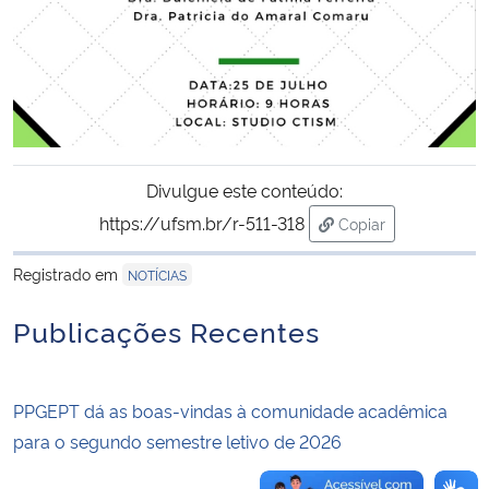
Secretaria-Geral
Secretaria de Governo
Gabinete de Segurança Institucional
Divulgue este conteúdo:
https://ufsm.br/r-511-318
Copiar
Advocacia-Geral da União
para área de trans
Registrado em
NOTÍCIAS
Banco Central do Brasil
Publicações Recentes
Planalto
PPGEPT dá as boas-vindas à comunidade acadêmica
para o segundo semestre letivo de 2026