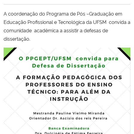
Ministério da Cidadania
A coordenação do Programa de Pós –Graduação em
Ministério da Saúde
Educação Profissional e Tecnológica da UFSM convida a
comunidade acadêmica a assistir a defesas de
Ministério de Minas e Energia
dissertação.
Ministério da Ciência, Tecnologia, Inovações e Comunicações
Ministério do Meio Ambiente
Ministério do Turismo
Ministério do Desenvolvimento Regional
Controladoria-Geral da União
Ministério da Mulher, da Família e dos Direitos Humanos