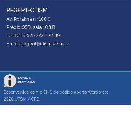
PPGEPT-CTISM
Av. Roraima nº 1000
Prédio 05D, sala 103 B
Telefone: (55) 3220-9539
Email: ppgept@ctism.ufsm.br
Acesso à
Informação
Desenvolvido com o CMS de código aberto
Wordpress
2026
UFSM
/
CPD