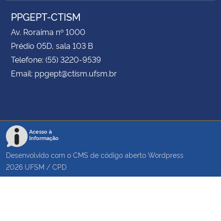
PPGEPT-CTISM
Av. Roraima nº 1000
Prédio 05D, sala 103 B
Telefone: (55) 3220-9539
Email: ppgept@ctism.ufsm.br
Acesso à
Informação
Desenvolvido com o CMS de código aberto
Wordpress
2026
UFSM
/
CPD