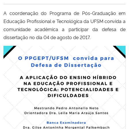
Ministério da Cidadania
A coordenação do Programa de Pós-Graduação em
Ministério da Saúde
Educação Profissional e Tecnológica da UFSM convida a
comunidade acadêmica a participar da defesa de
Ministério de Minas e Energia
dissertação no dia 04 de agosto de 2017.
Ministério da Ciência, Tecnologia, Inovações e Comunicações
Ministério do Meio Ambiente
Ministério do Turismo
Ministério do Desenvolvimento Regional
Controladoria-Geral da União
Ministério da Mulher, da Família e dos Direitos Humanos