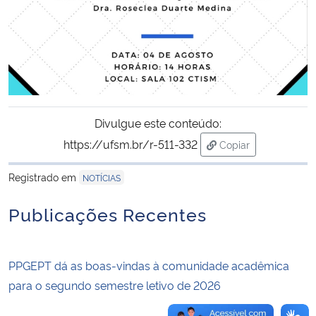
Secretaria-Geral
Secretaria de Governo
Gabinete de Segurança Institucional
Divulgue este conteúdo:
https://ufsm.br/r-511-332
Copiar
Advocacia-Geral da União
para área de trans
Registrado em
NOTÍCIAS
Banco Central do Brasil
Publicações Recentes
Planalto
PPGEPT dá as boas-vindas à comunidade acadêmica
para o segundo semestre letivo de 2026