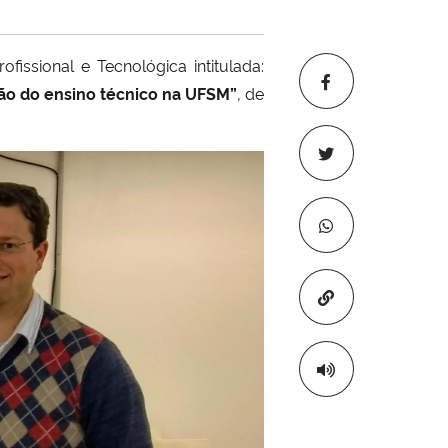
ssional e Tecnológica intitulada:
ção do ensino técnico na UFSM”
, de
Copiar para áre