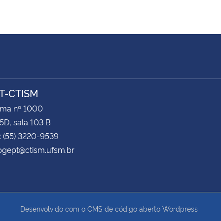
T-CTISM
ima nº 1000
5D, sala 103 B
: (55) 3220-9539
pgept@ctism.ufsm.br
Desenvolvido com o CMS de código aberto
Wordpress