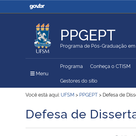
Casa Civil
Ministério da Justiça e
Segurança Pública
PPGEPT
Ministério da Agricultura,
Ministério da Educação
Programa de Pós-Graduação em E
Pecuária e Abastecimento
Programa
Conheça o CTISM
Ministério do Meio Ambiente
Ministério do Turismo
Menu Principal do Sítio
Menu
Gestores do sítio
Você está aqui:
UFSM
>
PPGEPT
>
Defesa de Diss
Secretaria de Governo
Gabinete de Segurança
Defesa de Dissert
Início do conteúdo
Institucional