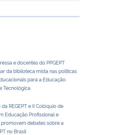
 transferência
gressa e docentes do PPGEPT
gar da biblioteca mista nas políticas
educacionais para a Educação
 e Tecnológica
o da REGEPT e II Colóquio de
m Educação Profissional e
a promovem debates sobre a
EPT no Brasil