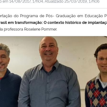
do em
14/08/2017, 17h04
. Atualizado
25/03/2019, 17h06
ertação do Programa de Pós- Graduação em Educação Profi
asil em transformação: O contexto histórico de implanta
 da professora Roselene Pommer.