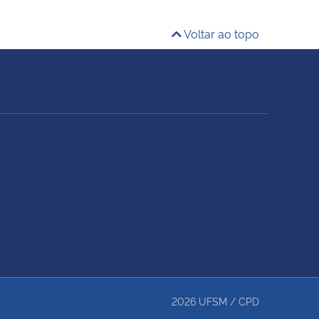
Voltar ao topo
2026
UFSM
/
CPD