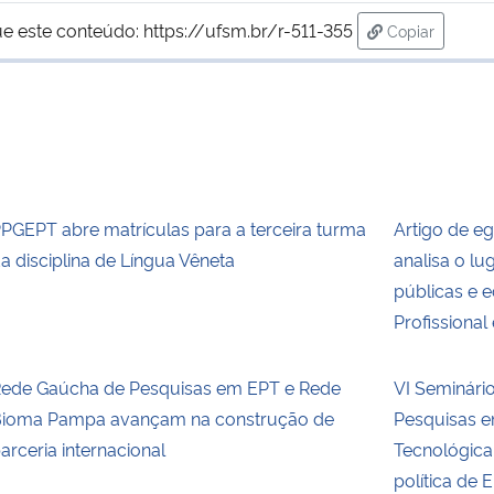
ue este conteúdo:
https://ufsm.br/r-511-355
Copiar
para área de
PGEPT abre matrículas para a terceira turma
Artigo de e
a disciplina de Língua Vêneta
analisa o lu
públicas e 
Profissional
ede Gaúcha de Pesquisas em EPT e Rede
VI Seminári
ioma Pampa avançam na construção de
Pesquisas e
arceria internacional
Tecnológic
política de 