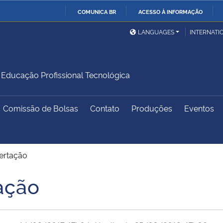
COMUNICA BR
ACESSO À INFORMAÇÃO
Ministério da Defesa
Ministério das Relações
Mini
IR
LANGUAGES
INTERNATI
Exteriores
PARA
O
Ministério da Cidadania
Ministério da Saúde
Mini
CONTEÚDO
ducação Profissional Tecnológica
Comissão de Bolsas
Contato
Produções
Eventos
Ministério do
Controladoria-Geral da
Mini
Desenvolvimento Regional
União
Famí
Hum
ertação
Advocacia-Geral da União
Banco Central do Brasil
Plan
ação