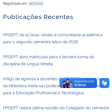
Registrado em
NOTÍCIAS
Secretaria-Geral
Publicações Recentes
Secretaria de Governo
PPGEPT dá as boas-vindas à comunidade acadêmica
Gabinete de Segurança Institucional
para o segundo semestre letivo de 2026
Advocacia-Geral da União
PPGEPT abre matrículas para a terceira turma da
disciplina de Língua Vêneta
Banco Central do Brasil
Planalto
Artigo de egressa e docentes do PPGEPT analisa o lugar
da biblioteca mista nas políticas públicas e educacionais
para a Educação Profissional e Tecnológica
PPGEPT realiza última reunião do Colegiado do semestre