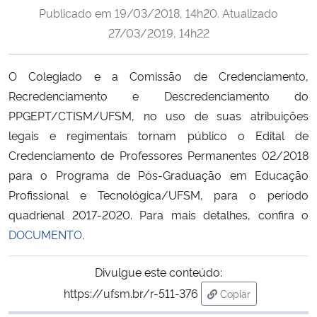
Publicado em
19/03/2018, 14h20
. Atualizado
Ministério da Cidadania
27/03/2019, 14h22
Ministério da Saúde
O Colegiado e a Comissão de Credenciamento,
Ministério de Minas e Energia
Recredenciamento e Descredenciamento do
PPGEPT/CTISM/UFSM, no uso de suas atribuições
Ministério da Ciência, Tecnologia, Inovações e Comunicações
legais e regimentais tornam público o Edital de
Credenciamento de Professores Permanentes 02/2018
Ministério do Meio Ambiente
para o Programa de Pós-Graduação em Educação
Profissional e Tecnológica/UFSM, para o período
Ministério do Turismo
quadrienal 2017-2020. Para mais detalhes, confira o
DOCUMENTO
.
Ministério do Desenvolvimento Regional
Divulgue este conteúdo:
Controladoria-Geral da União
https://ufsm.br/r-511-376
Copiar
para área de trans
Ministério da Mulher, da Família e dos Direitos Humanos