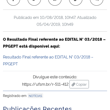
Ministério da Cidadania
Publicado em
10/08/2018, 10h47
. Atualizado
Ministério da Saúde
05/04/2019, 10h49
Ministério de Minas e Energia
O Resultado Final referente ao EDITAL N° 03/2018 –
Ministério da Ciência, Tecnologia, Inovações e Comunicações
PPGEPT
está disponível aqui:
Resultado Final referente ao EDITAL N° 03/2018 –
Ministério do Meio Ambiente
PPGEPT
Ministério do Turismo
Divulgue este conteúdo:
Ministério do Desenvolvimento Regional
https://ufsm.br/r-511-412
Copiar
para área de trans
Registrado em
Controladoria-Geral da União
NOTÍCIAS
Publicações Recentes
Ministério da Mulher, da Família e dos Direitos Humanos