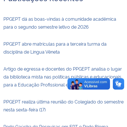
Secretaria-Geral
PPGEPT dá as boas-vindas à comunidade acadêmica
para o segundo semestre letivo de 2026
Secretaria de Governo
PPGEPT abre matrículas para a terceira turma da
Gabinete de Segurança Institucional
disciplina de Língua Vêneta
Advocacia-Geral da União
Artigo de egressa e docentes do PPGEPT analisa o lugar
Banco Central do Brasil
da biblioteca mista nas políticas públicas e educacionais
para a Educação Profissional e Tecnológica
Planalto
PPGEPT realiza última reunião do Colegiado do semestre
nesta sexta-feira (17)
Rede Gaúcha de Pesquisas em EPT e Rede Bioma