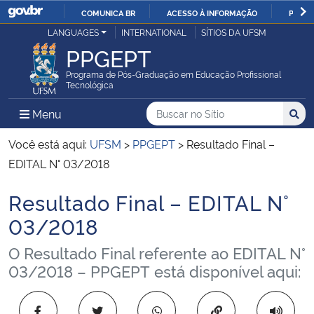
COMUNICA BR
ACESSO À INFORMAÇÃO
PARTI
Casa Civil
LANGUAGES
INTERNATIONAL
SÍTIOS DA UFSM
IR
PPGEPT
PARA
Ministério da Justiça e Segurança Pública
O
Programa de Pós-Graduação em Educação Profissional
Tecnológica
CONTEÚDO
Ministério da Defesa
Buscar no no Sítio
Busca
Busca:
Menu Principal do Sítio
Menu
Busc
Ministério das Relações Exteriores
Você está aqui:
UFSM
>
PPGEPT
>
Resultado Final –
EDITAL N° 03/2018
Ministério da Economia
Resultado Final – EDITAL N°
Início do conteúdo
Ministério da Infraestrutura
03/2018
O Resultado Final referente ao EDITAL N°
Ministério da Agricultura, Pecuária e Abastecimento
03/2018 – PPGEPT está disponível aqui:
Ministério da Educação
Copiar para área 