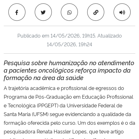
Ministério da Cidadania
Copiar para área 
Ministério da Saúde
Publicado em
14/05/2026, 19h15
. Atualizado
Ministério de Minas e Energia
14/05/2026, 19h24
Ministério da Ciência, Tecnologia, Inovações e Comunicações
Pesquisa sobre humanização no atendimento
a pacientes oncológicos reforça impacto da
Ministério do Meio Ambiente
formação na área da saúde
A trajetória acadêmica e profissional de egressos do
Ministério do Turismo
Programa de Pós-Graduação em Educação Profissional
Ministério do Desenvolvimento Regional
e Tecnológica (PPGEPT) da Universidade Federal de
Santa Maria (UFSM) segue evidenciando a qualidade da
Controladoria-Geral da União
formação oferecida pelo curso. Um dos exemplos é o da
pesquisadora Renata Hassler Lopes, que teve artigo
Ministério da Mulher, da Família e dos Direitos Humanos