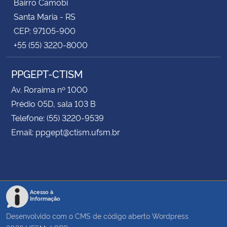
Bairro Camobi
Santa Maria - RS
CEP: 97105-900
+55 (55) 3220-8000
PPGEPT-CTISM
Av. Roraima nº 1000
Prédio 05D, sala 103 B
Telefone: (55) 3220-9539
Email: ppgept@ctism.ufsm.br
Acesso à
Informação
Desenvolvido com o CMS de código aberto
Wordpress