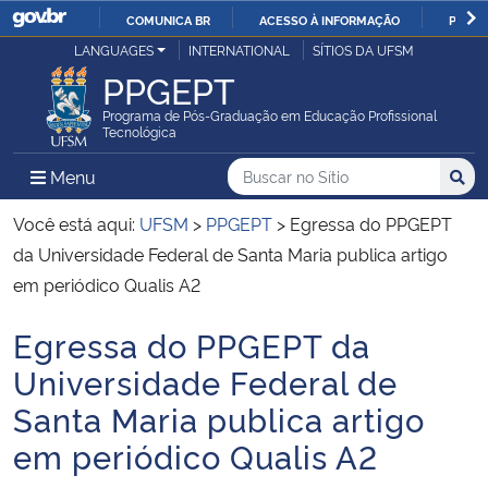
COMUNICA BR
ACESSO À INFORMAÇÃO
PARTI
Casa Civil
LANGUAGES
INTERNATIONAL
SÍTIOS DA UFSM
IR
PPGEPT
PARA
Ministério da Justiça e Segurança Pública
O
Programa de Pós-Graduação em Educação Profissional
Tecnológica
CONTEÚDO
Ministério da Defesa
Buscar no no Sítio
Busca
Busca:
Menu Principal do Sítio
Menu
Busc
Ministério das Relações Exteriores
Você está aqui:
UFSM
>
PPGEPT
>
Egressa do PPGEPT
da Universidade Federal de Santa Maria publica artigo
Ministério da Economia
em periódico Qualis A2
Egressa do PPGEPT da
Ministério da Infraestrutura
Início do conteúdo
Universidade Federal de
Ministério da Agricultura, Pecuária e Abastecimento
Santa Maria publica artigo
em periódico Qualis A2
Ministério da Educação