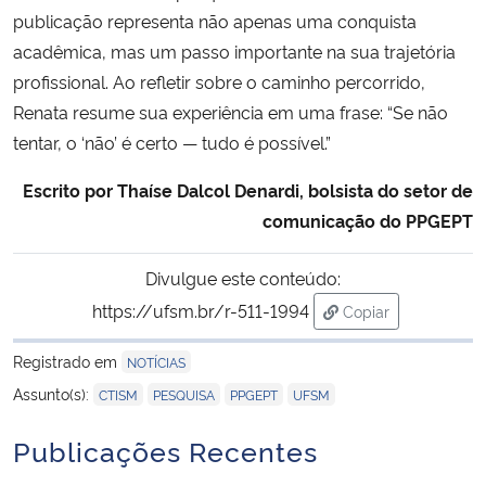
publicação representa não apenas uma conquista
acadêmica, mas um passo importante na sua trajetória
profissional. Ao refletir sobre o caminho percorrido,
Renata resume sua experiência em uma frase: “Se não
tentar, o ‘não’ é certo — tudo é possível.”
Escrito por Thaíse Dalcol Denardi, bolsista do setor de
comunicação do PPGEPT
Divulgue este conteúdo:
https://ufsm.br/r-511-1994
Copiar
para área de trans
Registrado em
NOTÍCIAS
,
,
,
Assunto(s):
CTISM
PESQUISA
PPGEPT
UFSM
Publicações Recentes