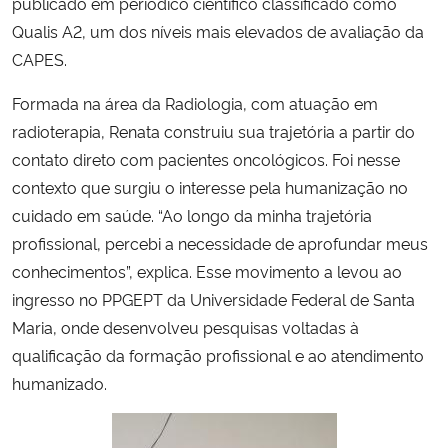
publicado em periódico científico classificado como
Qualis A2, um dos níveis mais elevados de avaliação da
Secretaria-Geral
CAPES.
Secretaria de Governo
Formada na área da Radiologia, com atuação em
radioterapia, Renata construiu sua trajetória a partir do
Gabinete de Segurança Institucional
contato direto com pacientes oncológicos. Foi nesse
contexto que surgiu o interesse pela humanização no
Advocacia-Geral da União
cuidado em saúde. “Ao longo da minha trajetória
profissional, percebi a necessidade de aprofundar meus
Banco Central do Brasil
conhecimentos”, explica. Esse movimento a levou ao
ingresso no PPGEPT da Universidade Federal de Santa
Planalto
Maria, onde desenvolveu pesquisas voltadas à
qualificação da formação profissional e ao atendimento
humanizado.