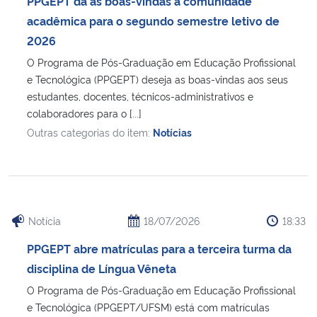
PPGEPT dá as boas-vindas à comunidade
Ministério da Cidadania
acadêmica para o segundo semestre letivo de
2026
Ministério da Saúde
O Programa de Pós-Graduação em Educação Profissional
e Tecnológica (PPGEPT) deseja as boas-vindas aos seus
Ministério de Minas e Energia
estudantes, docentes, técnicos-administrativos e
colaboradores para o [...]
Ministério da Ciência, Tecnologia, Inovações e Comunicações
Outras categorias do item:
Notícias
Ministério do Meio Ambiente
Ministério do Turismo
Notícia
18/07/2026
18:33
Ministério do Desenvolvimento Regional
PPGEPT abre matrículas para a terceira turma da
disciplina de Língua Vêneta
Controladoria-Geral da União
O Programa de Pós-Graduação em Educação Profissional
e Tecnológica (PPGEPT/UFSM) está com matrículas
Ministério da Mulher, da Família e dos Direitos Humanos