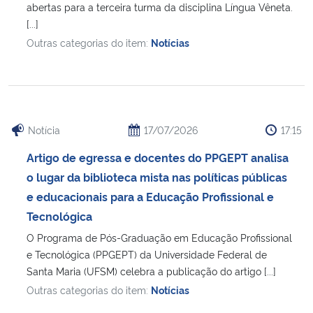
abertas para a terceira turma da disciplina Língua Vêneta.
[...]
Secretaria-Geral
Outras categorias do item:
Notícias
Secretaria de Governo
Gabinete de Segurança Institucional
Notícia
17/07/2026
17:15
Advocacia-Geral da União
Artigo de egressa e docentes do PPGEPT analisa
o lugar da biblioteca mista nas políticas públicas
Banco Central do Brasil
e educacionais para a Educação Profissional e
Tecnológica
Planalto
O Programa de Pós-Graduação em Educação Profissional
e Tecnológica (PPGEPT) da Universidade Federal de
Santa Maria (UFSM) celebra a publicação do artigo [...]
Outras categorias do item:
Notícias