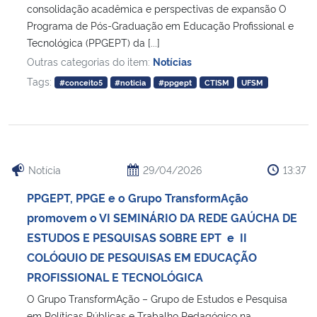
consolidação acadêmica e perspectivas de expansão O
Programa de Pós-Graduação em Educação Profissional e
Tecnológica (PPGEPT) da [...]
Outras categorias do item:
Notícias
Tags:
#conceito5
#noticia
#ppgept
CTISM
UFSM
Notícia
29/04/2026
13:37
PPGEPT, PPGE e o Grupo TransformAção
promovem o VI SEMINÁRIO DA REDE GAÚCHA DE
ESTUDOS E PESQUISAS SOBRE EPT e II
COLÓQUIO DE PESQUISAS EM EDUCAÇÃO
PROFISSIONAL E TECNOLÓGICA
O Grupo TransformAção – Grupo de Estudos e Pesquisa
em Políticas Públicas e Trabalho Pedagógico na