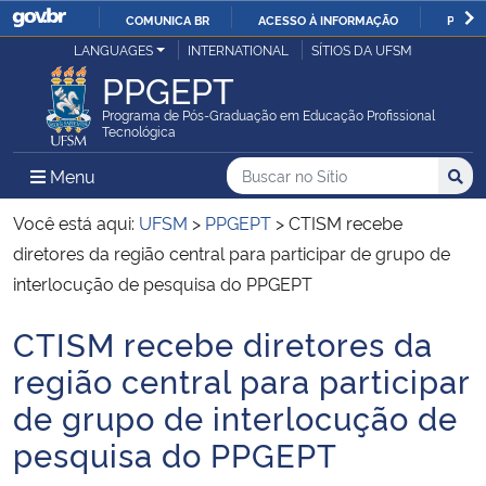
COMUNICA BR
ACESSO À INFORMAÇÃO
PARTI
Casa Civil
LANGUAGES
INTERNATIONAL
SÍTIOS DA UFSM
IR
PPGEPT
PARA
Ministério da Justiça e Segurança Pública
O
Programa de Pós-Graduação em Educação Profissional
Tecnológica
CONTEÚDO
Ministério da Defesa
Buscar no no Sítio
Busca
Busca:
Menu Principal do Sítio
Menu
Busc
Ministério das Relações Exteriores
Você está aqui:
UFSM
>
PPGEPT
>
CTISM recebe
diretores da região central para participar de grupo de
Ministério da Economia
interlocução de pesquisa do PPGEPT
CTISM recebe diretores da
Ministério da Infraestrutura
Início do conteúdo
região central para participar
Ministério da Agricultura, Pecuária e Abastecimento
de grupo de interlocução de
pesquisa do PPGEPT
Ministério da Educação