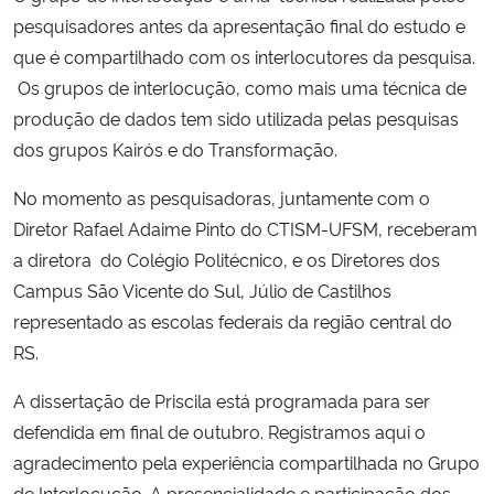
pesquisadores antes da apresentação final do estudo e
Secretaria-Geral
que é compartilhado com os interlocutores da pesquisa.
Os grupos de interlocução, como mais uma técnica de
Secretaria de Governo
produção de dados tem sido utilizada pelas pesquisas
dos grupos Kairós e do Transformação.
Gabinete de Segurança Institucional
No momento as pesquisadoras, juntamente com o
Diretor Rafael Adaime Pinto do CTISM-UFSM, receberam
Advocacia-Geral da União
a diretora do Colégio Politécnico, e os Diretores dos
Banco Central do Brasil
Campus São Vicente do Sul, Júlio de Castilhos
representado as escolas federais da região central do
Planalto
RS.
A dissertação de Priscila está programada para ser
defendida em final de outubro. Registramos aqui o
agradecimento pela experiência compartilhada no Grupo
de Interlocução. A presencialidade e participação dos