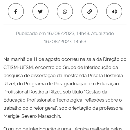
Ministério da Cidadania
Copiar para área 
Ministério da Saúde
Publicado em
16/08/2023, 14h48
. Atualizado
Ministério de Minas e Energia
16/08/2023, 14h53
Ministério da Ciência, Tecnologia, Inovações e Comunicações
Na manhã de 11 de agosto ocorreu na sala da Direção do
CTISM-UFSM, encontro do Grupo de Interlocução da
Ministério do Meio Ambiente
pesquisa de dissertação da mestranda Priscila Rostirola
Ministério do Turismo
Ritzel, do Programa de Pós-graduação em Educação
Profissional Rostirola Ritzel, sob título “Gestão da
Ministério do Desenvolvimento Regional
Educação Profissional e Tecnológica: reflexões sobre o
trabalho do diretor geral”, sob orientação da professora
Controladoria-Geral da União
Mariglei Severo Maraschin.
O grupo de interlocução é uma técnica realizada pelos
Ministério da Mulher, da Família e dos Direitos Humanos