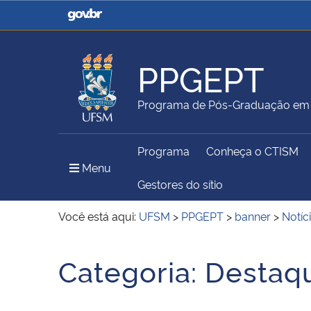
Casa Civil
Ministério da Justiça e
Segurança Pública
PPGEPT
Ministério da Agricultura,
Ministério da Educação
Programa de Pós-Graduação em E
Pecuária e Abastecimento
Programa
Conheça o CTISM
Ministério do Meio Ambiente
Ministério do Turismo
Menu Principal do Sítio
Menu
Gestores do sítio
Você está aqui:
UFSM
>
PPGEPT
>
banner
>
Notíc
Secretaria de Governo
Gabinete de Segurança
Início do conteúdo
Institucional
Categoria:
Destaq