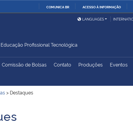
COMUNICA BR
ACESSO À INFORMAÇÃO
Ministério da Defesa
Ministério das Relações
Mini
IR
LANGUAGES
INTERNATI
Exteriores
PARA
O
Ministério da Cidadania
Ministério da Saúde
Mini
CONTEÚDO
ducação Profissional Tecnológica
Comissão de Bolsas
Contato
Produções
Eventos
Ministério do
Controladoria-Geral da
Mini
Desenvolvimento Regional
União
Famí
Hum
ias
>
Destaques
Advocacia-Geral da União
Banco Central do Brasil
Plan
ues