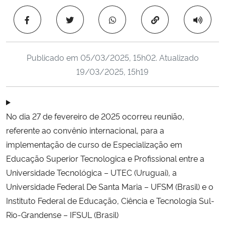
Ministério da Cidadania
Copiar para área 
Ministério da Saúde
Publicado em
05/03/2025, 15h02
. Atualizado
Ministério de Minas e Energia
19/03/2025, 15h19
Ministério da Ciência, Tecnologia, Inovações e Comunicações
No dia 27 de fevereiro de 2025 ocorreu reunião,
Ministério do Meio Ambiente
referente ao convênio internacional, para a
Ministério do Turismo
implementação de curso de Especialização em
Educação Superior Tecnologica e Profissional entre a
Ministério do Desenvolvimento Regional
Universidade Tecnológica – UTEC (Uruguai), a
Universidade Federal De Santa Maria – UFSM (Brasil) e o
Controladoria-Geral da União
Instituto Federal de Educação, Ciência e Tecnologia Sul-
Rio-Grandense – IFSUL (Brasil)
Ministério da Mulher, da Família e dos Direitos Humanos