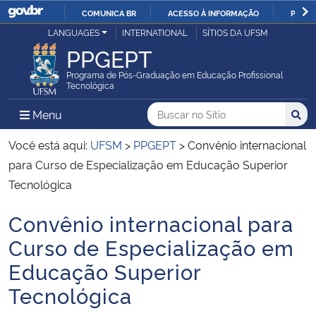
COMUNICA BR
ACESSO À INFORMAÇÃO
PARTI
Casa Civil
LANGUAGES
INTERNATIONAL
SÍTIOS DA UFSM
IR
PPGEPT
PARA
Ministério da Justiça e Segurança Pública
O
Programa de Pós-Graduação em Educação Profissional
Tecnológica
CONTEÚDO
Ministério da Defesa
Buscar no no Sítio
Busca
Busca:
Menu Principal do Sítio
Menu
Busc
Ministério das Relações Exteriores
Você está aqui:
UFSM
>
PPGEPT
>
Convênio internacional
para Curso de Especialização em Educação Superior
Ministério da Economia
Tecnológica
Convênio internacional para
Ministério da Infraestrutura
Início do conteúdo
Curso de Especialização em
Ministério da Agricultura, Pecuária e Abastecimento
Educação Superior
Tecnológica
Ministério da Educação