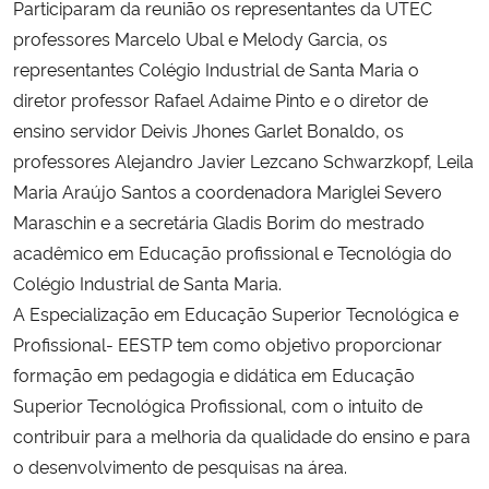
Participaram da reunião os representantes da UTEC
professores Marcelo Ubal e Melody Garcia, os
Secretaria-Geral
representantes Colégio Industrial de Santa Maria o
diretor professor Rafael Adaime Pinto e o diretor de
Secretaria de Governo
ensino servidor Deivis Jhones Garlet Bonaldo, os
professores Alejandro Javier Lezcano Schwarzkopf, Leila
Gabinete de Segurança Institucional
Maria Araújo Santos a coordenadora Mariglei Severo
Maraschin e a secretária Gladis Borim do mestrado
Advocacia-Geral da União
acadêmico em Educação profissional e Tecnológia do
Colégio Industrial de Santa Maria.
Banco Central do Brasil
A Especialização em Educação Superior Tecnológica e
Planalto
Profissional- EESTP tem como objetivo proporcionar
formação em pedagogia e didática em Educação
Superior Tecnológica Profissional, com o intuito de
contribuir para a melhoria da qualidade do ensino e para
o desenvolvimento de pesquisas na área.