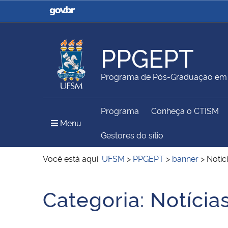
Casa Civil
Ministério da Justiça e
Segurança Pública
PPGEPT
Ministério da Agricultura,
Ministério da Educação
Programa de Pós-Graduação em E
Pecuária e Abastecimento
Programa
Conheça o CTISM
Ministério do Meio Ambiente
Ministério do Turismo
Menu Principal do Sítio
Menu
Gestores do sítio
Você está aqui:
UFSM
>
PPGEPT
>
banner
>
Notíc
Secretaria de Governo
Gabinete de Segurança
Início do conteúdo
Institucional
Categoria:
Notícia