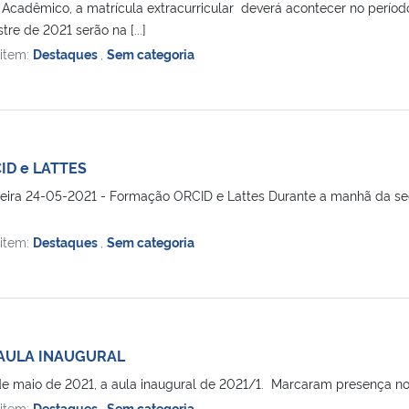
Acadêmico, a matrícula extracurricular deverá acontecer no períod
re de 2021 serão na [...]
 item:
Destaques
,
Sem categoria
ID e LATTES
eira 24-05-2021 - Formação ORCID e Lattes Durante a manhã da s
 item:
Destaques
,
Sem categoria
 AULA INAUGURAL
de maio de 2021, a aula inaugural de 2021/1. Marcaram presença no ev
 item:
Destaques
,
Sem categoria