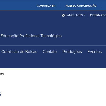
COMUNICA BR
ACESSO À INFORMAÇÃO
Ministério da Defesa
Ministério das Relações
Mini
IR
LANGUAGES
INTERNATI
Exteriores
PARA
O
Ministério da Cidadania
Ministério da Saúde
Mini
CONTEÚDO
ducação Profissional Tecnológica
Comissão de Bolsas
Contato
Produções
Eventos
Ministério do
Controladoria-Geral da
Mini
Desenvolvimento Regional
União
Famí
Hum
ias
Advocacia-Geral da União
Banco Central do Brasil
Plan
s