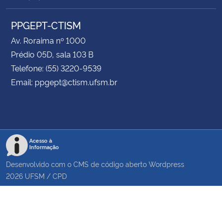
LISTA COMPLETA RESULTADOS SEGUNDA ETAPA
PPGEPT-CTISM
SELEÇÃO PPGEPT
Av. Roraima nº 1000
RESULTADO FINAL-seleção-PPGEPT
Prédio 05D, sala 103 B
Telefone: (55) 3220-9539
Email: ppgept@ctism.ufsm.br
Acesso à
Informação
Desenvolvido com o CMS de código aberto
Wordpress
2026
UFSM
/
CPD