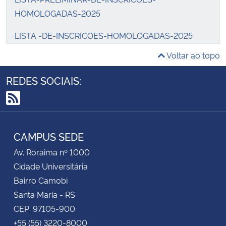
HOMOLOGADAS-2025
LISTA -DE-INSCRICOES-HOMOLOGADAS-2025
Voltar ao topo
RESULTADO FINAL POR LINHA
REDES SOCIAIS:
CALENDÁRIO DE DEFESA DE PROJETO –
CANDIDATOS-1
RSS
PPGEPT_2026_Bilingual_EN-PT
CAMPUS SEDE
SALAS SELEÇÃO PPGEPT 2025
Av. Roraima nº 1000
LISTA PRELIMINAR SELECIONADOS PROVA ON
Cidade Universitária
LINE
Bairro Camobi
Santa Maria - RS
ALTERAÇÃO DE CRONOGRAMA
CEP: 97105-900
LISTA FINAL DE SELECIONADOS PROVA ON LINE
+55 (55) 3220-8000