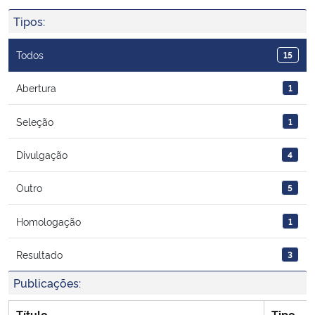
Ministério da Cidadania
Tipos:
Ministério da Saúde
Todos
15
Ministério de Minas e Energia
Abertura
1
Seleção
1
Ministério da Ciência, Tecnologia, Inovações e Comunicações
Divulgação
4
Ministério do Meio Ambiente
Outro
5
Ministério do Turismo
Homologação
1
Ministério do Desenvolvimento Regional
Resultado
3
Controladoria-Geral da União
Publicações:
Ministério da Mulher, da Família e dos Direitos Humanos
Título
Tipo