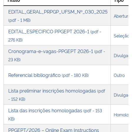
EDITAL_GERAL_PRPGP_UFSM_Nº_030_2025
Secretaria-Geral
Abertura
(pdf - 1 MB)
Secretaria de Governo
EDITAL_ESPECIFICO PPGEPT 2026-1
(pdf -
Seleção
276 KB)
Gabinete de Segurança Institucional
Cronograma-e-vagas-PPGEPT 2026-1
(pdf -
Divulgaç
23 KB)
Advocacia-Geral da União
Referencial bibliográfico
(pdf - 180 KB)
Outro
Banco Central do Brasil
Lista preliminar inscrições homologadas
(pdf
Planalto
Divulgaç
- 152 KB)
Lista das inscrições homologadas
(pdf - 153
Homolog
KB)
PPGEPT/2026 – Online Exam Instructions