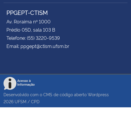
PPGEPT-CTISM
Av. Roraima nº 1000
Prédio 05D, sala 103 B
Telefone: (55) 3220-9539
Email: ppgept@ctism.ufsm.br
Acesso à
Informação
Desenvolvido com o CMS de código aberto
Wordpress
2026
UFSM
/
CPD