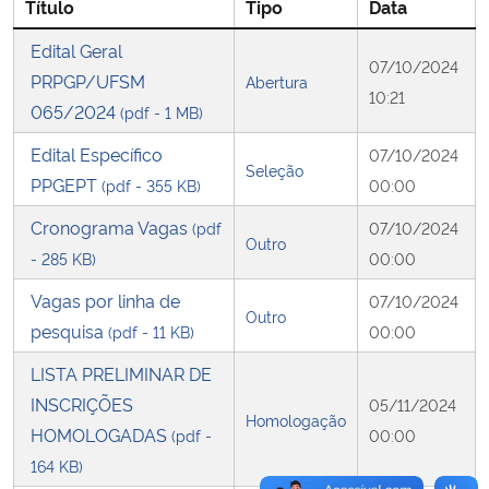
Título
Tipo
Data
Edital Geral
Secretaria-Geral
07/10/2024
PRPGP/UFSM
Abertura
10:21
Secretaria de Governo
065/2024
(pdf - 1 MB)
Edital Específico
07/10/2024
Gabinete de Segurança Institucional
Seleção
PPGEPT
(pdf - 355 KB)
00:00
Advocacia-Geral da União
Cronograma Vagas
(pdf
07/10/2024
Outro
- 285 KB)
00:00
Banco Central do Brasil
Vagas por linha de
07/10/2024
Outro
pesquisa
(pdf - 11 KB)
00:00
Planalto
LISTA PRELIMINAR DE
INSCRIÇÕES
05/11/2024
Homologação
HOMOLOGADAS
(pdf -
00:00
164 KB)