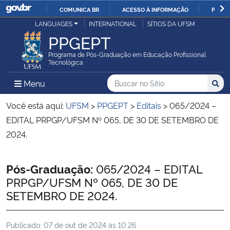
COMUNICA BR
ACESSO À INFORMAÇÃO
PARTI
Casa Civil
LANGUAGES
INTERNATIONAL
SÍTIOS DA UFSM
IR
PPGEPT
PARA
Ministério da Justiça e Segurança Pública
O
Programa de Pós-Graduação em Educação Profissional
Tecnológica
CONTEÚDO
Ministério da Defesa
Buscar no no Sítio
Busca
Busca:
Menu Principal do Sítio
Menu
Busc
Ministério das Relações Exteriores
Você está aqui:
UFSM
>
PPGEPT
>
Editais
>
065/2024 –
EDITAL PRPGP/UFSM Nº 065, DE 30 DE SETEMBRO DE
Ministério da Economia
2024.
Ministério da Infraestrutura
Início do conteúdo
Pós-Graduação:
065/2024 – EDITAL
PRPGP/UFSM Nº 065, DE 30 DE
Ministério da Agricultura, Pecuária e Abastecimento
SETEMBRO DE 2024.
Ministério da Educação
Publicado:
07 de out de 2024 às 10:26