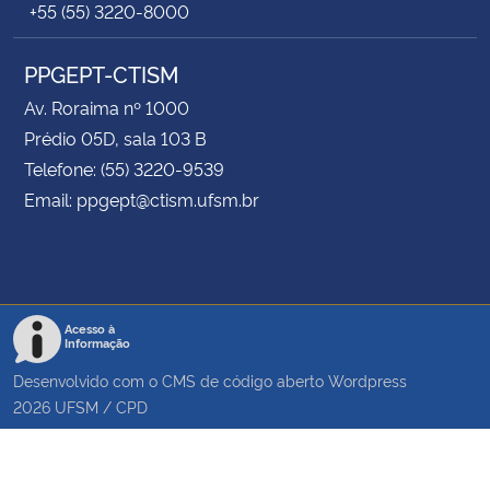
+55 (55) 3220-8000
PPGEPT-CTISM
Av. Roraima nº 1000
Prédio 05D, sala 103 B
Telefone: (55) 3220-9539
Email: ppgept@ctism.ufsm.br
Acesso à
Informação
Desenvolvido com o CMS de código aberto
Wordpress
2026
UFSM
/
CPD