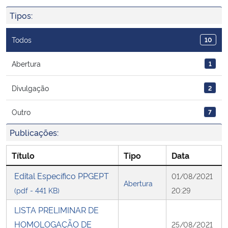
Ministério da Cidadania
Tipos:
Ministério da Saúde
Todos
10
Ministério de Minas e Energia
Abertura
1
Divulgação
2
Ministério da Ciência, Tecnologia, Inovações e Comunicações
Outro
7
Ministério do Meio Ambiente
Publicações:
Ministério do Turismo
Título
Tipo
Data
Ministério do Desenvolvimento Regional
Edital Específico PPGEPT
01/08/2021
Abertura
(pdf - 441 KB)
20:29
Controladoria-Geral da União
LISTA PRELIMINAR DE
HOMOLOGAÇÃO DE
25/08/2021
Ministério da Mulher, da Família e dos Direitos Humanos