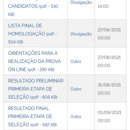
Divulgação
CANDIDATOS
(pdf - 530
14:00
Secretaria-Geral
KB)
LISTA FINAL DE
Secretaria de Governo
27/08/2021
HOMOLOGAÇÃO
(pdf -
Divulgação
00:00
504 KB)
Gabinete de Segurança Institucional
ORIENTAÇÕES PARA A
27/08/2021
Advocacia-Geral da União
REALIZAÇÃO DA PROVA
Outro
00:00
ON LINE
(pdf - 290 KB)
Banco Central do Brasil
RESULTADO PRELIMINAR
31/08/2021
PRIMEIRA ETAPA DE
Outro
Planalto
00:00
SELEÇÃO
(pdf - 606 KB)
RESULTADO FINAL
01/09/2021
PRIMEIRA ETAPA DE
Outro
00:00
SELEÇÃO
(pdf - 582 KB)