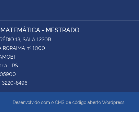
 MATEMÁTICA - MESTRADO
RÉDIO 13, SALA 1220B
 RORAIMA nº 1000
CAMOBI
ria - RS
105900
e: 3220-8496
Desenvolvido com o CMS de código aberto
Wordpress