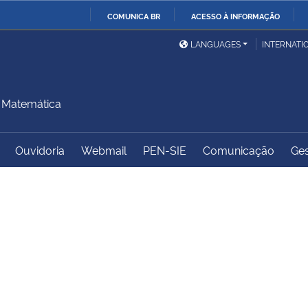
COMUNICA BR
ACESSO À INFORMAÇÃO
Ministério da Defesa
Ministério das Relações
Mini
IR
LANGUAGES
INTERNATI
Exteriores
PARA
O
Ministério da Cidadania
Ministério da Saúde
Mini
CONTEÚDO
 Matemática
Ouvidoria
Webmail
PEN-SIE
Comunicação
Ges
Ministério do
Controladoria-Geral da
Mini
Desenvolvimento Regional
União
Famí
Hum
Advocacia-Geral da União
Banco Central do Brasil
Plan