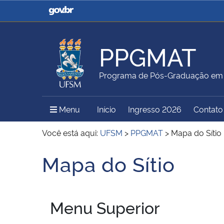
Casa Civil
Ministério da Justiça e
Segurança Pública
PPGMAT
Ministério da Agricultura,
Ministério da Educação
Programa de Pós-Graduação em
Pecuária e Abastecimento
Menu Principal do Sítio
Menu
Início
Ingresso 2026
Contato
Ministério do Meio Ambiente
Ministério do Turismo
Você está aqui:
UFSM
>
PPGMAT
>
Mapa do Sítio
Mapa do Sítio
Início do conteúdo
Secretaria de Governo
Gabinete de Segurança
Institucional
Menu Superior