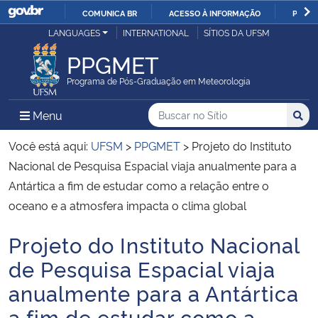
COMUNICA BR
ACESSO À INFORMAÇÃO
PARTI
Casa Civil
LANGUAGES
INTERNATIONAL
SÍTIOS DA UFSM
IR
PARA
PPGMET
Ministério da Justiça e Segurança Pública
O
Programa de Pós-Graduação em Meteorologia
CONTEÚDO
Ministério da Defesa
Buscar no no Sítio
Busca
Busca:
Menu Principal do Sítio
Menu
Busc
Ministério das Relações Exteriores
Você está aqui:
UFSM
>
PPGMET
>
Projeto do Instituto
Nacional de Pesquisa Espacial viaja anualmente para a
Ministério da Economia
Antártica a fim de estudar como a relação entre o
oceano e a atmosfera impacta o clima global
Ministério da Infraestrutura
Projeto do Instituto Nacional
Início do conteúdo
Ministério da Agricultura, Pecuária e Abastecimento
de Pesquisa Espacial viaja
anualmente para a Antártica
Ministério da Educação
a fim de estudar como a