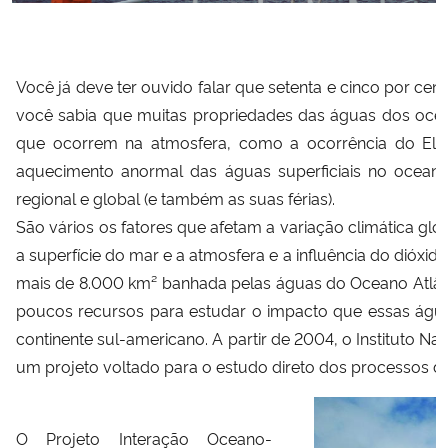
Secretaria-Geral
Você já deve ter ouvido falar que setenta e cinco por cen
Secretaria de Governo
você sabia que muitas propriedades das águas dos oce
que ocorrem na atmosfera, como a ocorrência do El N
Gabinete de Segurança Institucional
aquecimento anormal das águas superficiais no oceano
regional e global (e também as suas férias).
Advocacia-Geral da União
São vários os fatores que afetam a variação climática glob
a superfície do mar e a atmosfera e a influência do dióx
Banco Central do Brasil
mais de 8.000 km² banhada pelas águas do Oceano Atlânti
poucos recursos para estudar o impacto que essas águ
Planalto
continente sul-americano. A partir de 2004, o Instituto N
um projeto voltado para o estudo direto dos processos d
O Projeto Interação Oceano-