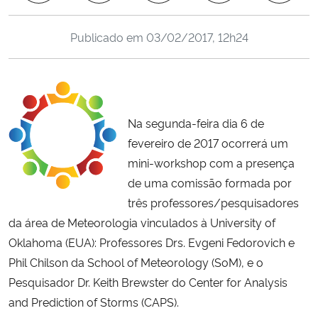
Ministério da Cidadania
Publicado em
03/02/2017, 12h24
Ministério da Saúde
Ministério de Minas e Energia
Na segunda-feira dia 6 de
Ministério da Ciência, Tecnologia, Inovações e Comunicações
fevereiro de 2017 ocorrerá um
mini-workshop com a presença
Ministério do Meio Ambiente
de uma comissão formada por
Ministério do Turismo
três professores/pesquisadores
da área de Meteorologia vinculados à University of
Ministério do Desenvolvimento Regional
Oklahoma (EUA): Professores Drs. Evgeni Fedorovich e
Phil Chilson da School of Meteorology (SoM), e o
Controladoria-Geral da União
Pesquisador Dr. Keith Brewster do Center for Analysis
and Prediction of Storms (CAPS).
Ministério da Mulher, da Família e dos Direitos Humanos