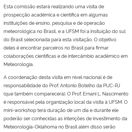
Esta comissão estará realizando uma visita de
Secretaria-Geral
prospecção acadêmica e científica em algumas
instituições de ensino, pesquisa e de operacão
Secretaria de Governo
meteorológica no Brasil, e a UFSM foi a insituição do sul
do Brasil selecionada para esta visitação. O objetivo
Gabinete de Segurança Institucional
deles é encontrar parceiros no Brasil para firmar
colaborações científicas e de intercâmbio acadêmico em
Advocacia-Geral da União
Meteorologia.
Banco Central do Brasil
A coordenação desta visita em nível nacional é de
responsabilidade do Prof. Antonio Botelho da PUC-RJ
Planalto
(que também comparecerá). O Prof. Ernani L. Nascimento
é responsável pela organização local da visita à UFSM. O
mini-workshop terá duração de um dia e durante ele
poderão ser conhecidas as intenções de investimento da
Meteorologia-Oklahoma no Brasil além disso serão