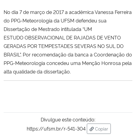
No dia 7 de março de 2017 a acadêmica Vanessa Ferreira
Secretaria-Geral
do PPG-Meteorologia da UFSM defendeu sua
Dissertação de Mestrado intitulada “UM
Secretaria de Governo
ESTUDO OBSERVACIONAL DE RAJADAS DE VENTO
GERADAS POR TEMPESTADES SEVERAS NO SUL DO
Gabinete de Segurança Institucional
BRASIL”. Por recomendação da banca a Coordenação do
PPG-Meteorologia concedeu uma Menção Honrosa pela
Advocacia-Geral da União
alta qualidade da dissertação.
Banco Central do Brasil
Planalto
Divulgue este conteúdo:
https://ufsm.br/r-541-304
Copiar
para área de trans