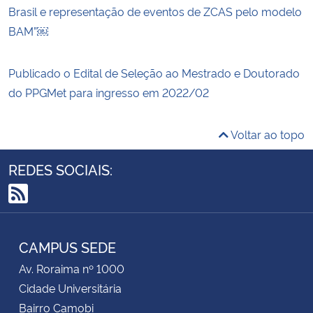
Brasil e representação de eventos de ZCAS pelo modelo
BAM”￼
Publicado o Edital de Seleção ao Mestrado e Doutorado
do PPGMet para ingresso em 2022/02
Voltar ao topo
REDES SOCIAIS:
RSS
CAMPUS SEDE
Av. Roraima nº 1000
Cidade Universitária
Bairro Camobi