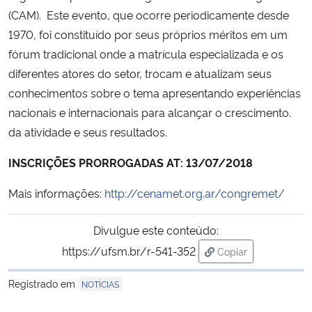
(CAM). Este evento, que ocorre periodicamente desde
Secretaria-Geral
1970, foi constituído por seus próprios méritos em um
fórum tradicional onde a matrícula especializada e os
Secretaria de Governo
diferentes atores do setor, trocam e atualizam seus
conhecimentos sobre o tema apresentando experiências
Gabinete de Segurança Institucional
nacionais e internacionais para alcançar o crescimento.
da atividade e seus resultados.
Advocacia-Geral da União
INSCRIÇÕES PRORROGADAS AT: 13/07/2018
Banco Central do Brasil
Mais informações:
http://cenamet.org.ar/congremet/
Planalto
Divulgue este conteúdo:
https://ufsm.br/r-541-352
Copiar
para área de trans
Registrado em
NOTÍCIAS