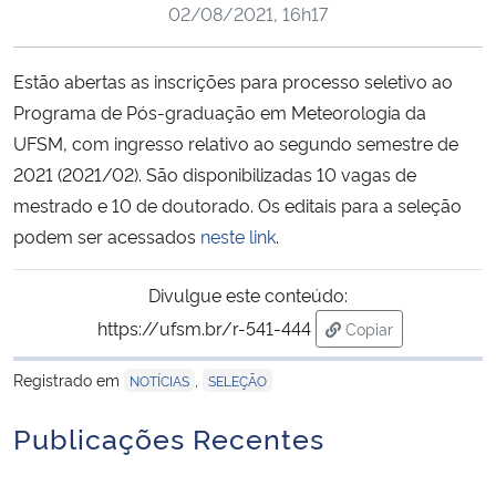
02/08/2021, 16h17
Ministério da Cidadania
Ministério da Saúde
Estão abertas as inscrições para processo seletivo ao
Programa de Pós-graduação em Meteorologia da
Ministério de Minas e Energia
UFSM, com ingresso relativo ao segundo semestre de
2021 (2021/02). São disponibilizadas 10 vagas de
Ministério da Ciência, Tecnologia, Inovações e Comunicações
mestrado e 10 de doutorado. Os editais para a seleção
podem ser acessados
neste link
.
Ministério do Meio Ambiente
Divulgue este conteúdo:
Ministério do Turismo
https://ufsm.br/r-541-444
Copiar
para área de trans
Ministério do Desenvolvimento Regional
Registrado em
,
NOTÍCIAS
SELEÇÃO
Publicações Recentes
Controladoria-Geral da União
Ministério da Mulher, da Família e dos Direitos Humanos