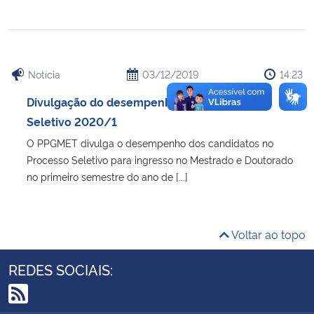
Secretaria-Geral
Secretaria de Governo
Notícia
03/12/2019
14:23
Divulgação do desempenho no Processo
Gabinete de Segurança Institucional
Seletivo 2020/1
O PPGMET divulga o desempenho dos candidatos no
Advocacia-Geral da União
Processo Seletivo para ingresso no Mestrado e Doutorado
no primeiro semestre do ano de [...]
Banco Central do Brasil
Planalto
Voltar ao topo
REDES SOCIAIS: