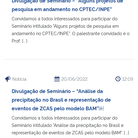
Divulgação de Seminário – “Alguns projetos de
Ministério da Cidadania
pesquisa em andamento no CPTEC/INPE”
Convidamos a todos interessados para participar do
Ministério da Saúde
Seminário intitulado "Alguns projetos de pesquisa em
andamento no CPTEC/INPE". O palestrante convidado é o
Ministério de Minas e Energia
Prof. [...]
Ministério da Ciência, Tecnologia, Inovações e Comunicações
Ministério do Meio Ambiente
Notícia
20/06/2022
12:09
Ministério do Turismo
Divulgação de Seminário – “Análise da
precipitação no Brasil e representação de
Ministério do Desenvolvimento Regional
eventos de ZCAS pelo modelo BAM”￼
Convidamos a todos interessados para participar do
Controladoria-Geral da União
Seminário intitulado "Análise da precipitação no Brasil e
representação de eventos de ZCAS pelo modelo BAM". [...]
Ministério da Mulher, da Família e dos Direitos Humanos