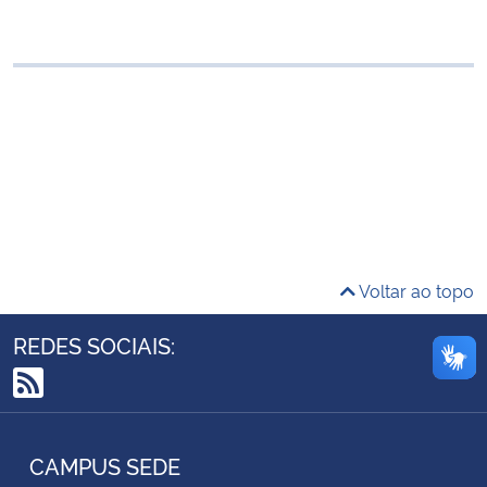
Ministério da Cidadania
Ministério da Saúde
Ministério de Minas e Energia
Ministério da Ciência, Tecnologia, Inovações e Comunicações
Ministério do Meio Ambiente
Voltar ao topo
Ministério do Turismo
REDES SOCIAIS:
Ministério do Desenvolvimento Regional
RSS
Controladoria-Geral da União
CAMPUS SEDE
Ministério da Mulher, da Família e dos Direitos Humanos