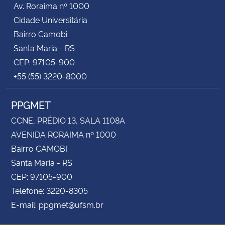
Av. Roraima nº 1000
Cidade Universitária
Secretaria-Geral
Bairro Camobi
Santa Maria - RS
Secretaria de Governo
CEP: 97105-900
+55 (55) 3220-8000
Gabinete de Segurança Institucional
PPGMET
Advocacia-Geral da União
CCNE, PRÉDIO 13, SALA 1108A
Banco Central do Brasil
AVENIDA RORAIMA nº 1000
Bairro CAMOBI
Planalto
Santa Maria - RS
CEP: 97105-900
Telefone: 3220-8305
E-mail: ppgmet@ufsm.br