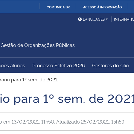
COMUNICA BR
ACESSO À INFORMAÇÃO
Ministério da Defesa
Ministério das Relações
Mini
IR
LANGUAGES
INTERNATI
Exteriores
PARA
O
Ministério da Cidadania
Ministério da Saúde
Mini
CONTEÚDO
estão de Organizações Públicas
ções alunos
Processo Seletivo 2026
Gestores do sítio
Ministério do
Controladoria-Geral da
Mini
Desenvolvimento Regional
União
Famí
ário para 1º sem. de 2021.
Hum
io para 1º sem. de 2021
Advocacia-Geral da União
Banco Central do Brasil
Plan
do em
13/02/2021, 11h50
. Atualizado
25/02/2021, 15h59