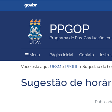
Casa Civil
Ministério da Justiça e
Segurança Pública
PPGOP
Ministério da Agricultura,
Ministério da Educação
Programa de Pós-Graduação em G
Pecuária e Abastecimento
Menu Principal do Sítio
Menu
Página Inicial
Contato
Instru
Ministério do Meio Ambiente
Ministério do Turismo
Você está aqui:
UFSM
>
PPGOP
>
Sugestão de hor
Sugestão de horár
Início do conteúdo
Secretaria de Governo
Gabinete de Segurança
Institucional
Publica