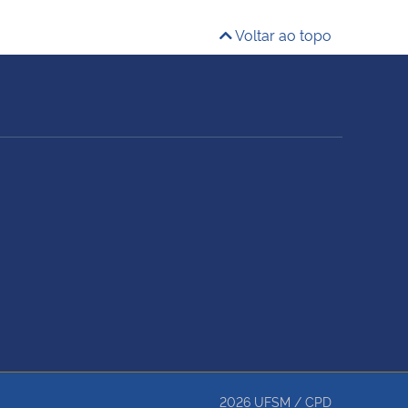
Voltar ao topo
2026
UFSM
/
CPD