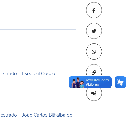
 transferência
Copiar para áre
estrado – Esequiel Cocco
estrado – João Carlos Bilhalba de