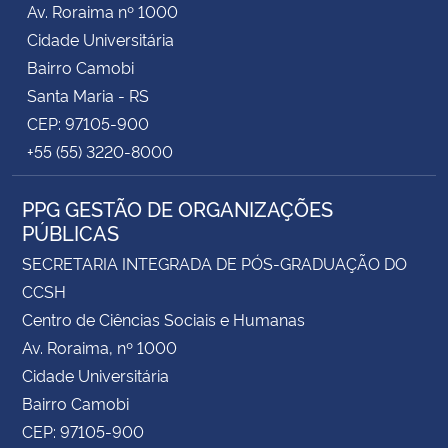
Av. Roraima nº 1000
Cidade Universitária
Secretaria-Geral
Bairro Camobi
Santa Maria - RS
Secretaria de Governo
CEP: 97105-900
+55 (55) 3220-8000
Gabinete de Segurança Institucional
PPG GESTÃO DE ORGANIZAÇÕES
Advocacia-Geral da União
PÚBLICAS
Banco Central do Brasil
SECRETARIA INTEGRADA DE PÓS-GRADUAÇÃO DO
CCSH
Planalto
Centro de Ciências Sociais e Humanas
Av. Roraima, nº 1000
Cidade Universitária
Bairro Camobi
CEP: 97105-900