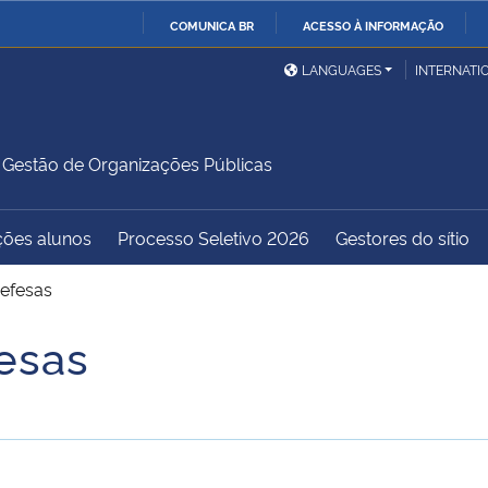
COMUNICA BR
ACESSO À INFORMAÇÃO
Ministério da Defesa
Ministério das Relações
Mini
IR
LANGUAGES
INTERNATI
Exteriores
PARA
O
Ministério da Cidadania
Ministério da Saúde
Mini
CONTEÚDO
estão de Organizações Públicas
ções alunos
Processo Seletivo 2026
Gestores do sítio
Ministério do
Controladoria-Geral da
Mini
Desenvolvimento Regional
União
Famí
Defesas
Hum
esas
Advocacia-Geral da União
Banco Central do Brasil
Plan