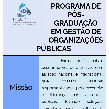
PROGRAMA DE
Ministério da Cidadania
PÓS-
Ministério da Saúde
GRADUAÇÃO
EM GESTÃO DE
Ministério de Minas e Energia
ORGANIZAÇÕES
Ministério da Ciência, Tecnologia, Inovações e Comunicações
PÚBLICAS
Ministério do Meio Ambiente
Formar profissionais e
pesquisadores de alto nível, com
Ministério do Turismo
atuação nacional e internacional,
que possam assumir
Ministério do Desenvolvimento Regional
Missão
responsabilidades pela execução
e liderança nas atividades
Controladoria-Geral da União
públicas, levando soluções
Ministério da Mulher, da Família e dos Direitos Humanos
inovadores para a melhoria da