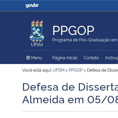
Casa Civil
Ministério da Justiça e
Segurança Pública
PPGOP
Ministério da Agricultura,
Ministério da Educação
Programa de Pós-Graduação em G
Pecuária e Abastecimento
Menu Principal do Sítio
Menu
Página Inicial
Contato
Instru
Ministério do Meio Ambiente
Ministério do Turismo
Você está aqui:
UFSM
>
PPGOP
>
Defesa de Diss
Defesa de Dissert
Início do conteúdo
Secretaria de Governo
Gabinete de Segurança
Almeida em 05/0
Institucional