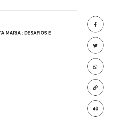
A MARIA : DESAFIOS E
Copiar para áre