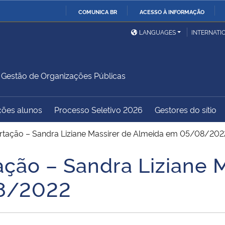
COMUNICA BR
ACESSO À INFORMAÇÃO
Ministério da Defesa
Ministério das Relações
Mini
IR
LANGUAGES
INTERNATI
Exteriores
PARA
O
Ministério da Cidadania
Ministério da Saúde
Mini
CONTEÚDO
estão de Organizações Públicas
ções alunos
Processo Seletivo 2026
Gestores do sítio
Ministério do
Controladoria-Geral da
Mini
Desenvolvimento Regional
União
Famí
ertação – Sandra Liziane Massirer de Almeida em 05/08/202
Hum
ação – Sandra Liziane 
Advocacia-Geral da União
Banco Central do Brasil
Plan
8/2022