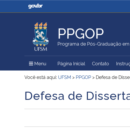
Casa Civil
Ministério da Justiça e
Segurança Pública
PPGOP
Ministério da Agricultura,
Ministério da Educação
Programa de Pós-Graduação em G
Pecuária e Abastecimento
Menu Principal do Sítio
Menu
Página Inicial
Contato
Instru
Ministério do Meio Ambiente
Ministério do Turismo
Você está aqui:
UFSM
>
PPGOP
>
Defesa de Disse
Defesa de Disserta
Início do conteúdo
Secretaria de Governo
Gabinete de Segurança
Institucional