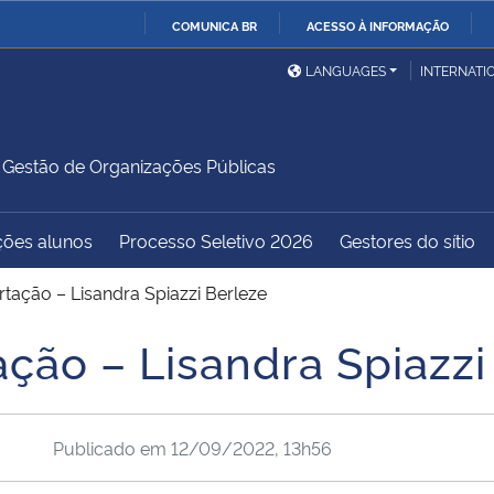
COMUNICA BR
ACESSO À INFORMAÇÃO
Ministério da Defesa
Ministério das Relações
Mini
IR
LANGUAGES
INTERNATI
Exteriores
PARA
O
Ministério da Cidadania
Ministério da Saúde
Mini
CONTEÚDO
estão de Organizações Públicas
ções alunos
Processo Seletivo 2026
Gestores do sítio
Ministério do
Controladoria-Geral da
Mini
Desenvolvimento Regional
União
Famí
rtação – Lisandra Spiazzi Berleze
Hum
ção – Lisandra Spiazzi
Advocacia-Geral da União
Banco Central do Brasil
Plan
Publicado em
12/09/2022, 13h56