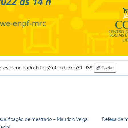
e este conteúdo:
https://ufsm.br/r-539-936
Copiar
para área de
ualificação de mestrado – Mauricio Veiga
Defesa de m
anini