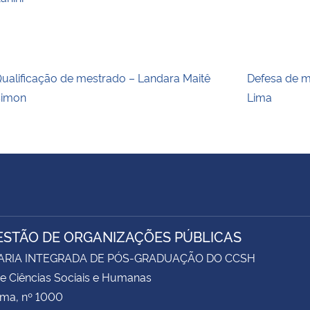
ualificação de mestrado – Landara Maitê
Defesa de m
Simon
Lima
ESTÃO DE ORGANIZAÇÕES PÚBLICAS
ARIA INTEGRADA DE PÓS-GRADUAÇÃO DO CCSH
e Ciências Sociais e Humanas
ima, nº 1000