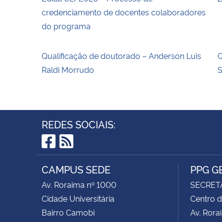
credenciamento de docentes colaboradores
do programa
Qualificação de doutorado – Anderson Luis
Q
Raldi Morrudo
REDES SOCIAIS:
Facebook
RSS
CAMPUS SEDE
PPG G
Av. Roraima nº 1000
SECRET
Cidade Universitária
Centro d
Bairro Camobi
Av. Rora