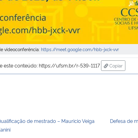
de videoconferência:
https://meet.google.com/hbb-jxck-vvr
e este conteúdo:
https://ufsm.br/r-539-1117
Copiar
para área de
ualificação de mestrado – Mauricio Veiga
Defesa de m
anini