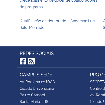
do programa
Qualificação de doutorado – Anderson Luis
Q
Raldi Morrudo
REDES SOCIAIS:
Facebook
RSS
CAMPUS SEDE
PPG G
Av. Roraima nº 1000
SECRET
Cidade Universitária
Centro d
Bairro Camobi
Av. Rora
Santa Maria - RS
Cidade U