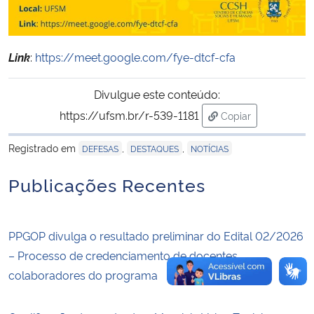
Secretaria-Geral
Link
:
https://meet.google.com/fye-dtcf-cfa
Secretaria de Governo
Divulgue este conteúdo:
Gabinete de Segurança Institucional
https://ufsm.br/r-539-1181
Copiar
para área de trans
Advocacia-Geral da União
Registrado em
,
,
DEFESAS
DESTAQUES
NOTÍCIAS
Publicações Recentes
Banco Central do Brasil
Planalto
PPGOP divulga o resultado preliminar do Edital 02/2026
– Processo de credenciamento de docentes
colaboradores do programa