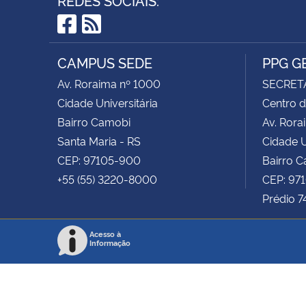
Facebook
RSS
CAMPUS SEDE
PPG G
Av. Roraima nº 1000
SECRET
Cidade Universitária
Centro d
Bairro Camobi
Av. Rora
Santa Maria - RS
Cidade U
CEP: 97105-900
Bairro 
+55 (55) 3220-8000
CEP: 97
Prédio 7
Acesso à
Informação