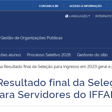
COMUNICA BR
ACESSO À INFORMAÇÃO
Ministério da Defesa
Ministério das Relações
Mini
IR
LANGUAGES
INTERNATI
Exteriores
PARA
O
Ministério da Cidadania
Ministério da Saúde
Mini
CONTEÚDO
estão de Organizações Públicas
ções alunos
Processo Seletivo 2026
Gestores do sítio
Ministério do
Controladoria-Geral da
Mini
Desenvolvimento Regional
União
Famí
 Resultado final da Seleção para Ingresso em 2023 geral e 
Hum
esultado final da Sele
Advocacia-Geral da União
Banco Central do Brasil
Plan
ara Servidores do IFFA