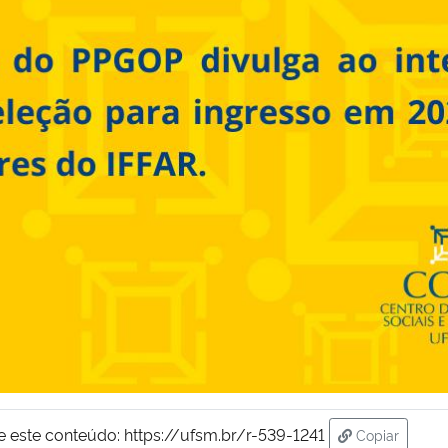
e este conteúdo:
https://ufsm.br/r-539-1241
Copiar