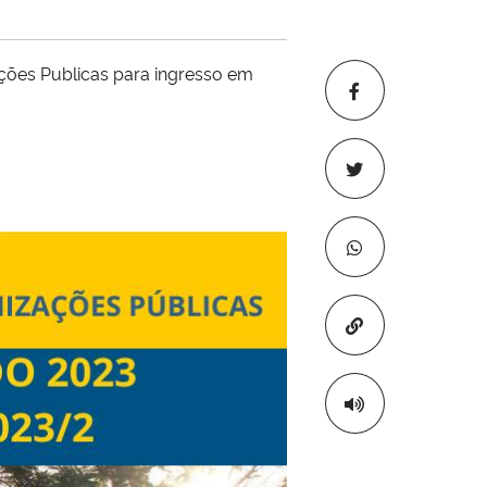
ções Publicas para ingresso em
Copiar para áre