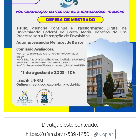
Secretaria-Geral
Secretaria de Governo
Gabinete de Segurança Institucional
Advocacia-Geral da União
Banco Central do Brasil
Planalto
Divulgue este conteúdo:
https://ufsm.br/r-539-1250
Copiar