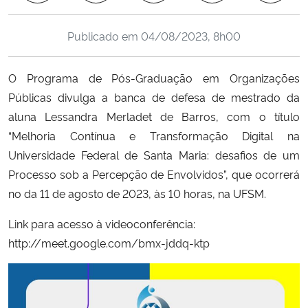
Ministério da Cidadania
Publicado em
04/08/2023, 8h00
Ministério da Saúde
O Programa de Pós-Graduação em Organizações
Ministério de Minas e Energia
Públicas divulga a banca de defesa de mestrado da
aluna Lessandra Merladet de Barros, com o título
Ministério da Ciência, Tecnologia, Inovações e Comunicações
“Melhoria Contínua e Transformação Digital na
Universidade Federal de Santa Maria: desafios de um
Ministério do Meio Ambiente
Processo sob a Percepção de Envolvidos”, que ocorrerá
no da 11 de agosto de 2023, às 10 horas, na UFSM.
Ministério do Turismo
Link para acesso à videoconferência:
Ministério do Desenvolvimento Regional
http://meet.google.com/bmx-jddq-ktp
Controladoria-Geral da União
Ministério da Mulher, da Família e dos Direitos Humanos