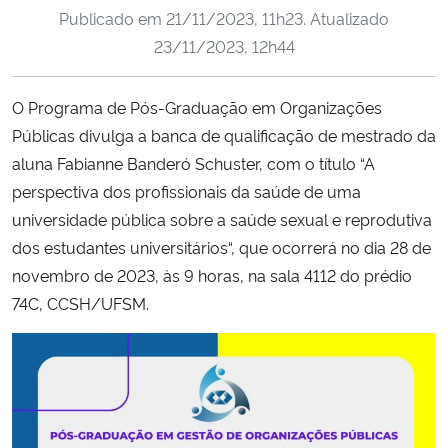
Publicado em
21/11/2023, 11h23
. Atualizado
Ministério da Cidadania
23/11/2023, 12h44
Ministério da Saúde
O Programa de Pós-Graduação em Organizações
Ministério de Minas e Energia
Públicas divulga a banca de qualificação de mestrado da
aluna Fabianne Banderó Schuster, com o título “A
Ministério da Ciência, Tecnologia, Inovações e Comunicações
perspectiva dos profissionais da saúde de uma
universidade pública sobre a saúde sexual e reprodutiva
Ministério do Meio Ambiente
dos estudantes universitários
“, que ocorrerá no dia 28 de
novembro de 2023, às 9 horas, na sala 4112 do prédio
Ministério do Turismo
74C, CCSH/UFSM.
Ministério do Desenvolvimento Regional
Controladoria-Geral da União
Ministério da Mulher, da Família e dos Direitos Humanos