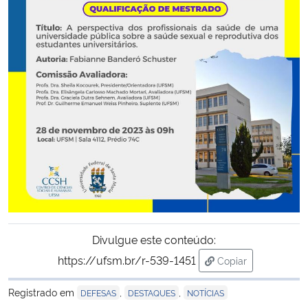
Secretaria-Geral
Secretaria de Governo
Gabinete de Segurança Institucional
Advocacia-Geral da União
Banco Central do Brasil
Planalto
Divulgue este conteúdo:
https://ufsm.br/r-539-1451
Copiar
para área de trans
Registrado em
,
,
DEFESAS
DESTAQUES
NOTÍCIAS