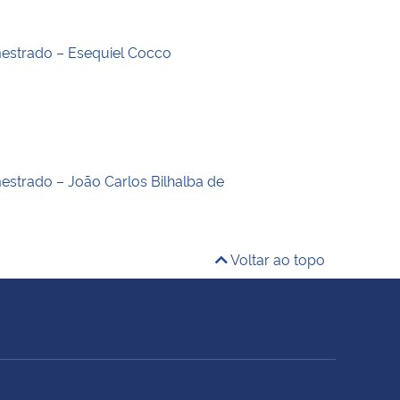
estrado – Esequiel Cocco
estrado – João Carlos Bilhalba de
Voltar ao topo