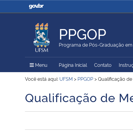
Casa Civil
Ministério da Justiça e
Segurança Pública
PPGOP
Ministério da Agricultura,
Ministério da Educação
Programa de Pós-Graduação em G
Pecuária e Abastecimento
Menu Principal do Sítio
Menu
Página Inicial
Contato
Instru
Ministério do Meio Ambiente
Ministério do Turismo
Você está aqui:
UFSM
>
PPGOP
>
Qualificação d
Qualificação de M
Início do conteúdo
Secretaria de Governo
Gabinete de Segurança
Institucional