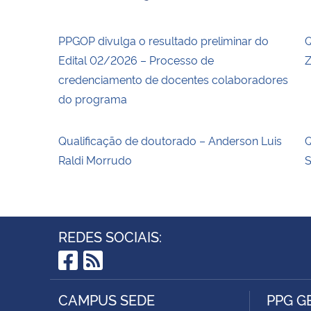
PPGOP divulga o resultado preliminar do
Q
Edital 02/2026 – Processo de
Z
credenciamento de docentes colaboradores
do programa
Qualificação de doutorado – Anderson Luis
Q
Raldi Morrudo
REDES SOCIAIS:
Facebook
RSS
CAMPUS SEDE
PPG G