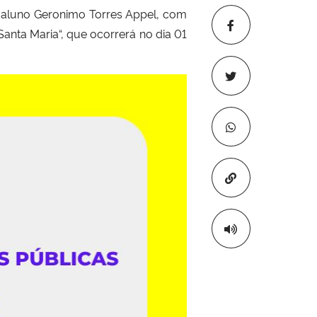
 aluno
Geronimo Torres Appel
, com
Santa Maria
“, que ocorrerá no dia 01
Copiar para áre