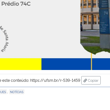
e este conteúdo:
https://ufsm.br/r-539-1459
Copiar
para área d
,
QUES
NOTÍCIAS