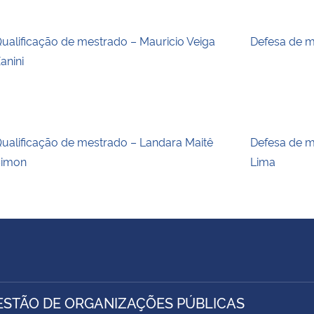
ualificação de mestrado – Mauricio Veiga
Defesa de m
anini
ualificação de mestrado – Landara Maitê
Defesa de m
Simon
Lima
ESTÃO DE ORGANIZAÇÕES PÚBLICAS