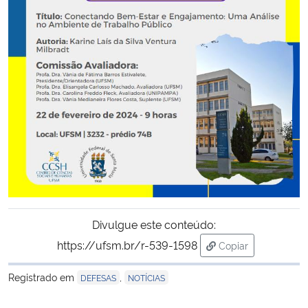
Secretaria-Geral
Secretaria de Governo
Gabinete de Segurança Institucional
Advocacia-Geral da União
Banco Central do Brasil
Planalto
Divulgue este conteúdo:
https://ufsm.br/r-539-1598
Copiar
para área de tran
Registrado em
,
DEFESAS
NOTÍCIAS