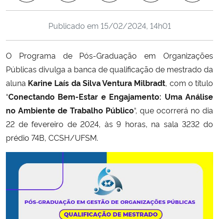
Ministério da Cidadania
Publicado em
15/02/2024, 14h01
Ministério da Saúde
O Programa de Pós-Graduação em Organizações
Ministério de Minas e Energia
Públicas divulga a banca de qualificação de mestrado da
aluna
Karine Laís da Silva Ventura Milbradt
, com o título
Ministério da Ciência, Tecnologia, Inovações e Comunicações
“
Conectando Bem-Estar e Engajamento: Uma Análise
no Ambiente de Trabalho Público
“, que ocorrerá no dia
Ministério do Meio Ambiente
22 de fevereiro de 2024, às 9 horas, na sala 3232 do
prédio 74B, CCSH/UFSM.
Ministério do Turismo
Ministério do Desenvolvimento Regional
Controladoria-Geral da União
Ministério da Mulher, da Família e dos Direitos Humanos