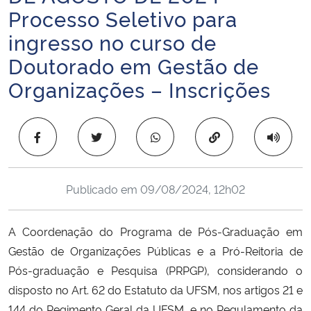
Processo Seletivo para
Ministério da Cidadania
ingresso no curso de
Ministério da Saúde
Doutorado em Gestão de
Organizações – Inscrições
Ministério de Minas e Energia
Ministério da Ciência, Tecnologia, Inovações e Comunicações
Copiar para área 
Ministério do Meio Ambiente
Publicado em
09/08/2024, 12h02
Ministério do Turismo
A Coordenação do Programa de Pós-Graduação em
Ministério do Desenvolvimento Regional
Gestão de Organizações Públicas e a Pró-Reitoria de
Pós-graduação e Pesquisa (PRPGP), considerando o
Controladoria-Geral da União
disposto no Art. 62 do Estatuto da UFSM, nos artigos 21 e
Ministério da Mulher, da Família e dos Direitos Humanos
144 do Regimento Geral da UFSM, e no Regulamento da