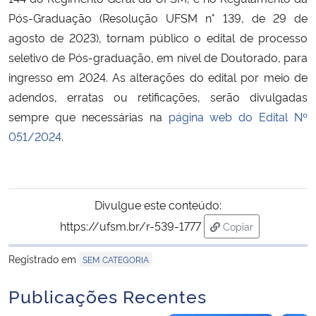
Pós-Graduação (Resolução UFSM n° 139, de 29 de
Secretaria-Geral
agosto de 2023), tornam público o edital de processo
seletivo de Pós-graduação, em nível de Doutorado, para
Secretaria de Governo
ingresso em 2024. As alterações do edital por meio de
adendos, erratas ou retificações, serão divulgadas
Gabinete de Segurança Institucional
sempre que necessárias na
página web do Edital Nº
051/2024
.
Advocacia-Geral da União
Banco Central do Brasil
Divulgue este conteúdo:
Planalto
https://ufsm.br/r-539-1777
Copiar
para área de trans
Registrado em
SEM CATEGORIA
Publicações Recentes