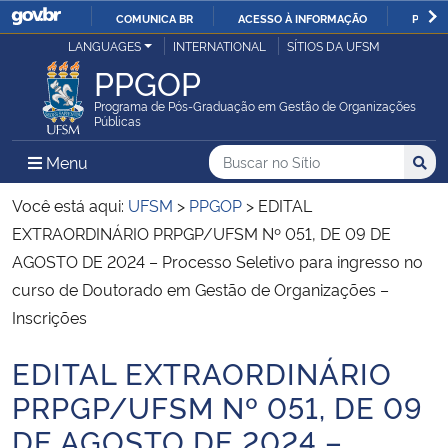
COMUNICA BR
ACESSO À INFORMAÇÃO
PARTI
Casa Civil
LANGUAGES
INTERNATIONAL
SÍTIOS DA UFSM
IR
PPGOP
PARA
Ministério da Justiça e Segurança Pública
O
Programa de Pós-Graduação em Gestão de Organizações
Públicas
CONTEÚDO
Ministério da Defesa
Buscar no no Sítio
Busca
Busca:
Menu Principal do Sítio
Menu
Busc
Ministério das Relações Exteriores
Você está aqui:
UFSM
>
PPGOP
>
EDITAL
EXTRAORDINÁRIO PRPGP/UFSM Nº 051, DE 09 DE
Ministério da Economia
AGOSTO DE 2024 – Processo Seletivo para ingresso no
curso de Doutorado em Gestão de Organizações –
Ministério da Infraestrutura
Inscrições
Ministério da Agricultura, Pecuária e Abastecimento
EDITAL EXTRAORDINÁRIO
Início do conteúdo
PRPGP/UFSM Nº 051, DE 09
Ministério da Educação
DE AGOSTO DE 2024 –