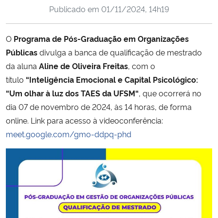
Publicado em
01/11/2024, 14h19
Ministério da Cidadania
Ministério da Saúde
O
Programa de Pós-Graduação em Organizações
Públicas
divulga a banca de qualificação de mestrado
Ministério de Minas e Energia
da aluna
Aline de Oliveira Freitas
, com o
título
“Inteligência Emocional e Capital Psicológico:
Ministério da Ciência, Tecnologia, Inovações e Comunicações
“Um olhar à luz dos TAES da UFSM“
, que ocorrerá no
dia 07 de novembro de 2024, às 14 horas, de forma
Ministério do Meio Ambiente
online. Link para acesso à videoconferência:
meet.google.com/gmo-ddpq-phd
Ministério do Turismo
Ministério do Desenvolvimento Regional
Controladoria-Geral da União
Ministério da Mulher, da Família e dos Direitos Humanos