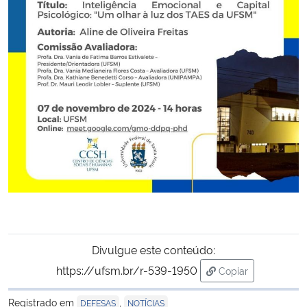
Secretaria-Geral
Secretaria de Governo
Gabinete de Segurança Institucional
Advocacia-Geral da União
Banco Central do Brasil
Planalto
Divulgue este conteúdo:
https://ufsm.br/r-539-1950
Copiar
para área de tran
Registrado em
,
DEFESAS
NOTÍCIAS