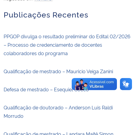
Publicações Recentes
Secretaria-Geral
Secretaria de Governo
PPGOP divulga o resultado preliminar do Edital 02/2026
– Processo de credenciamento de docentes
Gabinete de Segurança Institucional
colaboradores do programa
Advocacia-Geral da União
Qualificação de mestrado – Mauricio Veiga Zanini
Banco Central do Brasil
Defesa de mestrado – Esequiel Cocco
Planalto
Qualificação de doutorado – Anderson Luis Raldi
Morrudo
Qualificação de mestrado – Landara Maitê Simon