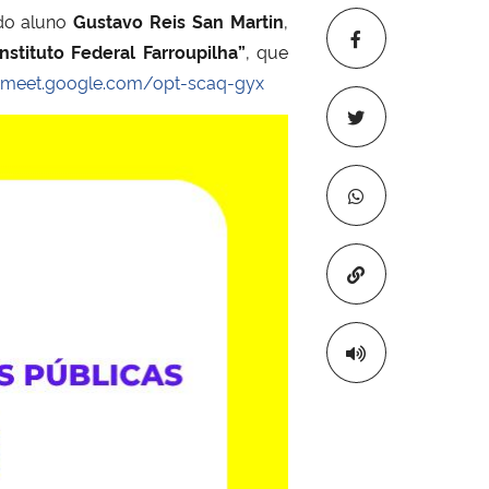
 do aluno
Gustavo Reis San Martin
,
stituto Federal Farroupilha”
, que
//meet.google.com/opt-scaq-gyx
Copiar para áre