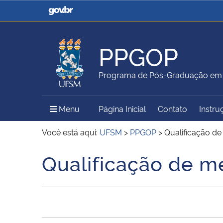
Casa Civil
Ministério da Justiça e
Segurança Pública
PPGOP
Ministério da Agricultura,
Ministério da Educação
Programa de Pós-Graduação em G
Pecuária e Abastecimento
Menu Principal do Sítio
Menu
Página Inicial
Contato
Instru
Ministério do Meio Ambiente
Ministério do Turismo
Você está aqui:
UFSM
>
PPGOP
>
Qualificação de
Qualificação de m
Início do conteúdo
Secretaria de Governo
Gabinete de Segurança
Institucional