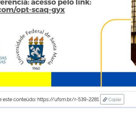
e este conteúdo:
https://ufsm.br/r-539-2281
Copiar
para área d