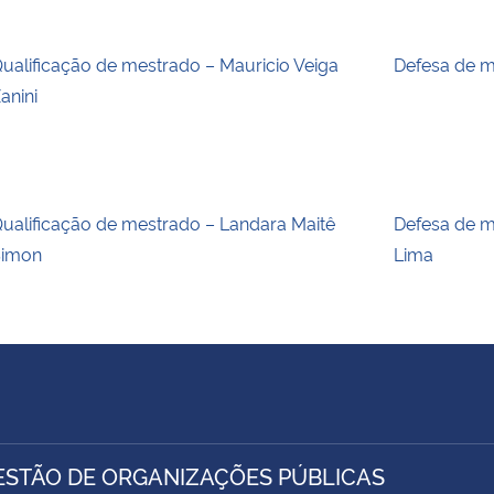
ualificação de mestrado – Mauricio Veiga
Defesa de m
anini
ualificação de mestrado – Landara Maitê
Defesa de m
Simon
Lima
ESTÃO DE ORGANIZAÇÕES PÚBLICAS