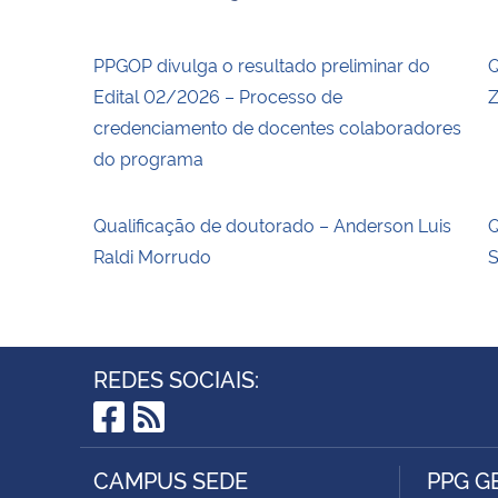
PPGOP divulga o resultado preliminar do
Q
Edital 02/2026 – Processo de
Z
credenciamento de docentes colaboradores
do programa
Qualificação de doutorado – Anderson Luis
Q
Raldi Morrudo
REDES SOCIAIS:
Facebook
RSS
CAMPUS SEDE
PPG G