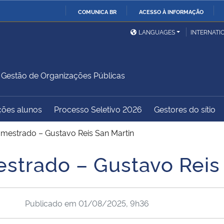
COMUNICA BR
ACESSO À INFORMAÇÃO
Ministério da Defesa
Ministério das Relações
Mini
IR
LANGUAGES
INTERNATI
Exteriores
PARA
O
Ministério da Cidadania
Ministério da Saúde
Mini
CONTEÚDO
estão de Organizações Públicas
ções alunos
Processo Seletivo 2026
Gestores do sítio
Ministério do
Controladoria-Geral da
Mini
Desenvolvimento Regional
União
Famí
 mestrado – Gustavo Reis San Martin
Hum
estrado – Gustavo Reis
Advocacia-Geral da União
Banco Central do Brasil
Plan
Publicado em
01/08/2025, 9h36