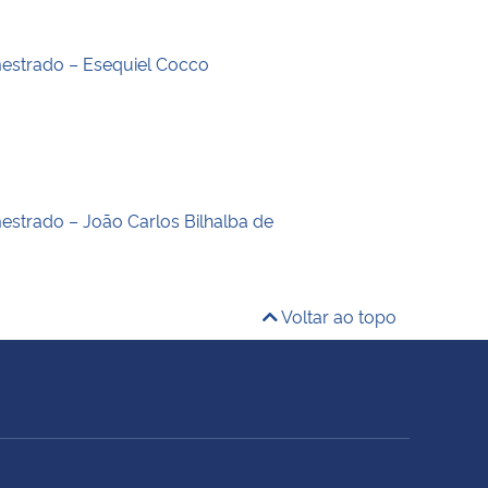
estrado – Esequiel Cocco
estrado – João Carlos Bilhalba de
Voltar ao topo