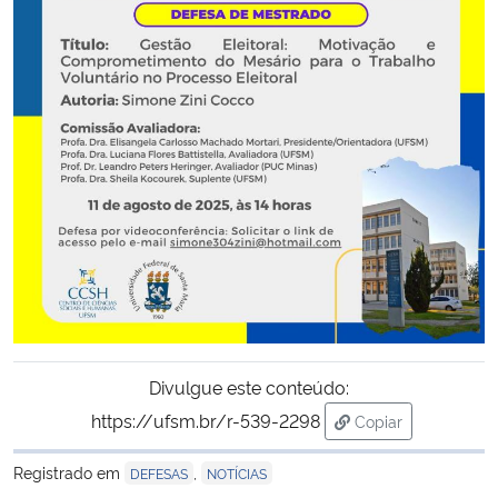
Secretaria-Geral
Secretaria de Governo
Gabinete de Segurança Institucional
Advocacia-Geral da União
Banco Central do Brasil
Planalto
Divulgue este conteúdo:
https://ufsm.br/r-539-2298
Copiar
para área de tran
Registrado em
,
DEFESAS
NOTÍCIAS