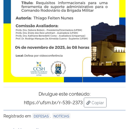
Secretaria-Geral
Secretaria de Governo
Gabinete de Segurança Institucional
Advocacia-Geral da União
Banco Central do Brasil
Planalto
Divulgue este conteúdo:
https://ufsm.br/r-539-2373
Copiar
para área de tran
Registrado em
,
DEFESAS
NOTÍCIAS