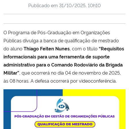
Publicado em
31/10/2025, 10h10
Ministério da Cidadania
Ministério da Saúde
O Programa de Pós-Graduação em Organizações
Ministério de Minas e Energia
Públicas divulga a banca de qualificação de mestrado
do aluno
Thiago Feiten Nunes
, com o título
“Requisitos
Ministério da Ciência, Tecnologia, Inovações e Comunicações
informacionais para uma ferramenta de suporte
administrativo para o Comando Rodoviário da Brigada
Ministério do Meio Ambiente
Militar”
, que ocorrerá no dia 04 de novembro de 2025,
às 08 horas. A defesa ocorrerá por videoconferência.
Ministério do Turismo
Ministério do Desenvolvimento Regional
Controladoria-Geral da União
Ministério da Mulher, da Família e dos Direitos Humanos