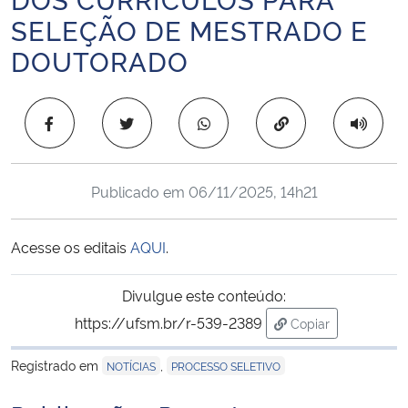
Ministério da Cidadania
SELEÇÃO DE MESTRADO E
DOUTORADO
Ministério da Saúde
Ministério de Minas e Energia
Copiar para área 
Ministério da Ciência, Tecnologia, Inovações e Comunicações
Publicado em
06/11/2025, 14h21
Ministério do Meio Ambiente
Acesse os editais
AQUI
.
Ministério do Turismo
Divulgue este conteúdo:
Ministério do Desenvolvimento Regional
https://ufsm.br/r-539-2389
Copiar
para área de tran
Controladoria-Geral da União
Registrado em
,
NOTÍCIAS
PROCESSO SELETIVO
Ministério da Mulher, da Família e dos Direitos Humanos