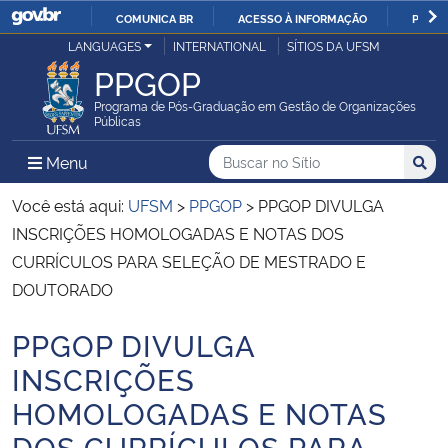
COMUNICA BR
ACESSO À INFORMAÇÃO
PARTI
Casa Civil
LANGUAGES
INTERNATIONAL
SÍTIOS DA UFSM
IR
PPGOP
PARA
Ministério da Justiça e Segurança Pública
O
Programa de Pós-Graduação em Gestão de Organizações
Públicas
CONTEÚDO
Ministério da Defesa
Buscar no no Sítio
Busca
Busca:
Menu Principal do Sítio
Menu
Busc
Ministério das Relações Exteriores
Você está aqui:
UFSM
>
PPGOP
>
PPGOP DIVULGA
INSCRIÇÕES HOMOLOGADAS E NOTAS DOS
Ministério da Economia
CURRÍCULOS PARA SELEÇÃO DE MESTRADO E
DOUTORADO
Ministério da Infraestrutura
PPGOP DIVULGA
Início do conteúdo
Ministério da Agricultura, Pecuária e Abastecimento
INSCRIÇÕES
HOMOLOGADAS E NOTAS
Ministério da Educação
DOS CURRÍCULOS PARA