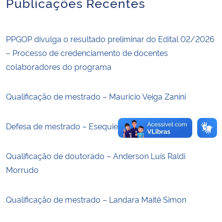
Publicações Recentes
Secretaria-Geral
PPGOP divulga o resultado preliminar do Edital 02/2026
Secretaria de Governo
– Processo de credenciamento de docentes
colaboradores do programa
Gabinete de Segurança Institucional
Qualificação de mestrado – Mauricio Veiga Zanini
Advocacia-Geral da União
Defesa de mestrado – Esequiel Cocco
Banco Central do Brasil
Planalto
Qualificação de doutorado – Anderson Luis Raldi
Morrudo
Qualificação de mestrado – Landara Maitê Simon