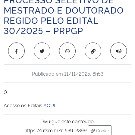
Ministério da Cidadania
MESTRADO E DOUTORADO
REGIDO PELO EDITAL
Ministério da Saúde
30/2025 – PRPGP
Ministério de Minas e Energia
Copiar para área 
Ministério da Ciência, Tecnologia, Inovações e Comunicações
Ministério do Meio Ambiente
Publicado em
11/11/2025, 8h53
Ministério do Turismo
0
Ministério do Desenvolvimento Regional
Acesse os Editais
AQUI
Controladoria-Geral da União
Divulgue este conteúdo:
https://ufsm.br/r-539-2399
Copiar
Ministério da Mulher, da Família e dos Direitos Humanos