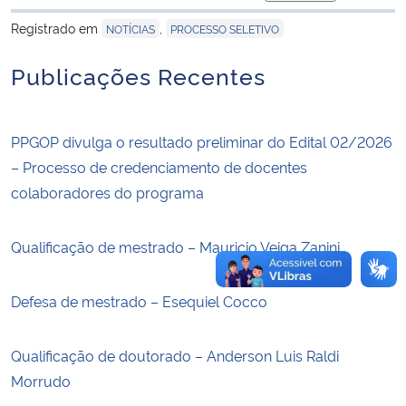
para área de tran
Registrado em
,
NOTÍCIAS
PROCESSO SELETIVO
Secretaria-Geral
Publicações Recentes
Secretaria de Governo
Gabinete de Segurança Institucional
PPGOP divulga o resultado preliminar do Edital 02/2026
– Processo de credenciamento de docentes
Advocacia-Geral da União
colaboradores do programa
Banco Central do Brasil
Qualificação de mestrado – Mauricio Veiga Zanini
Planalto
Defesa de mestrado – Esequiel Cocco
Qualificação de doutorado – Anderson Luis Raldi
Morrudo