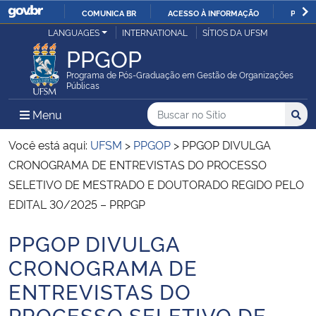
COMUNICA BR
ACESSO À INFORMAÇÃO
PARTI
Casa Civil
LANGUAGES
INTERNATIONAL
SÍTIOS DA UFSM
IR
PPGOP
PARA
Ministério da Justiça e Segurança Pública
O
Programa de Pós-Graduação em Gestão de Organizações
Públicas
CONTEÚDO
Ministério da Defesa
Buscar no no Sítio
Busca
Busca:
Menu Principal do Sítio
Menu
Busc
Ministério das Relações Exteriores
Você está aqui:
UFSM
>
PPGOP
>
PPGOP DIVULGA
CRONOGRAMA DE ENTREVISTAS DO PROCESSO
Ministério da Economia
SELETIVO DE MESTRADO E DOUTORADO REGIDO PELO
EDITAL 30/2025 – PRPGP
Ministério da Infraestrutura
PPGOP DIVULGA
Início do conteúdo
Ministério da Agricultura, Pecuária e Abastecimento
CRONOGRAMA DE
ENTREVISTAS DO
Ministério da Educação
PROCESSO SELETIVO DE