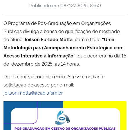
Publicado em
08/12/2025, 8h50
Ministério da Cidadania
Ministério da Saúde
O Programa de Pós-Graduação em Organizações
Públicas divulga a banca de qualificação de mestrado
Ministério de Minas e Energia
do aluno
Joilson Furtado Motta
, com o título
“Uma
Metodologia para Acompanhamento Estratégico com
Ministério da Ciência, Tecnologia, Inovações e Comunicações
Acesso Interativo à Informação”
, que ocorrerá no dia 15
de dezembro de 2025, às 14 horas.
Ministério do Meio Ambiente
Defesa por videoconferência: Acesso mediante
Ministério do Turismo
solicitação de acesso por e-mail:
joilson.motta@acad.ufsm.br
Ministério do Desenvolvimento Regional
Controladoria-Geral da União
Ministério da Mulher, da Família e dos Direitos Humanos