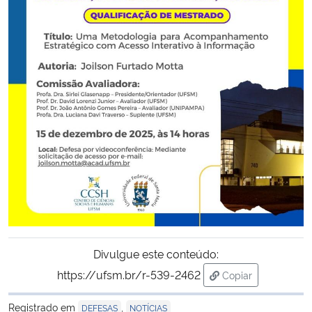
Secretaria-Geral
Secretaria de Governo
Gabinete de Segurança Institucional
Advocacia-Geral da União
Banco Central do Brasil
Planalto
Divulgue este conteúdo:
https://ufsm.br/r-539-2462
Copiar
para área de tran
Registrado em
,
DEFESAS
NOTÍCIAS