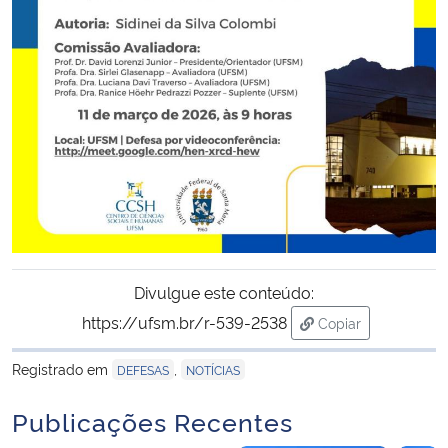
Secretaria-Geral
Secretaria de Governo
Gabinete de Segurança Institucional
Advocacia-Geral da União
Banco Central do Brasil
Divulgue este conteúdo:
Planalto
https://ufsm.br/r-539-2538
Copiar
para área de tran
Registrado em
,
DEFESAS
NOTÍCIAS
Publicações Recentes