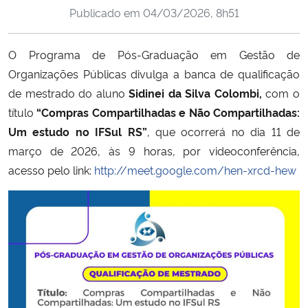
Publicado em
04/03/2026, 8h51
Ministério da Cidadania
Ministério da Saúde
O Programa de Pós-Graduação em Gestão de
Organizações Públicas divulga a banca de qualificação
Ministério de Minas e Energia
de mestrado do aluno
Sidinei da Silva Colombi,
com o
título
“Compras Compartilhadas e Não Compartilhadas:
Ministério da Ciência, Tecnologia, Inovações e Comunicações
Um estudo no IFSul RS”
, que ocorrerá no dia 11 de
março de 2026, às 9 horas, por videoconferência,
Ministério do Meio Ambiente
acesso pelo link:
http://meet.google.com/hen-xrcd-hew
Ministério do Turismo
Ministério do Desenvolvimento Regional
Controladoria-Geral da União
Ministério da Mulher, da Família e dos Direitos Humanos