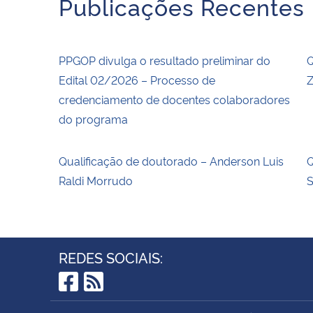
Publicações Recentes
PPGOP divulga o resultado preliminar do
Q
Edital 02/2026 – Processo de
Z
credenciamento de docentes colaboradores
do programa
Qualificação de doutorado – Anderson Luis
Q
Raldi Morrudo
REDES SOCIAIS:
Facebook
RSS