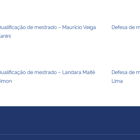
ualificação de mestrado – Mauricio Veiga
Defesa de m
anini
ualificação de mestrado – Landara Maitê
Defesa de m
Simon
Lima