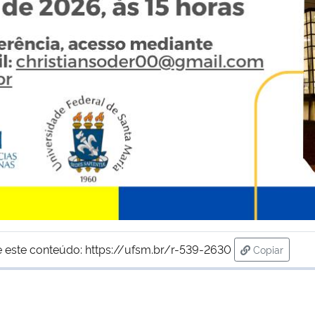
 este conteúdo:
https://ufsm.br/r-539-2630
Copiar
para área d