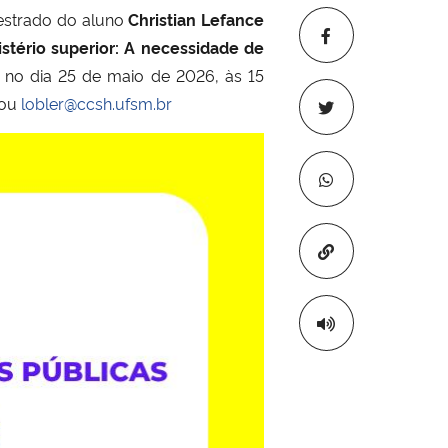
estrado do aluno
Christian Lefance
istério superior: A necessidade de
á no dia 25 de maio de 2026, às 15
ou
lobler@ccsh.ufsm.br
Copiar para áre