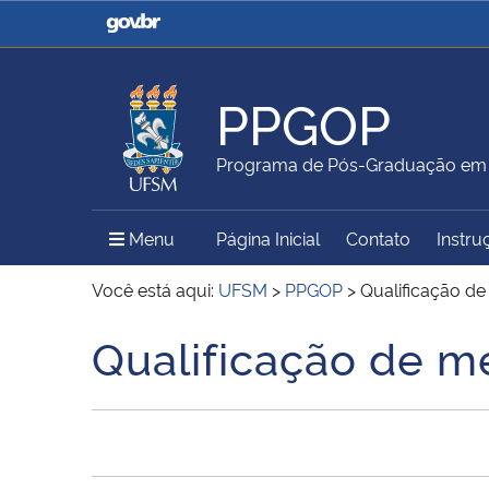
Casa Civil
Ministério da Justiça e
Segurança Pública
PPGOP
Ministério da Agricultura,
Ministério da Educação
Programa de Pós-Graduação em G
Pecuária e Abastecimento
Menu Principal do Sítio
Menu
Página Inicial
Contato
Instru
Ministério do Meio Ambiente
Ministério do Turismo
Você está aqui:
UFSM
>
PPGOP
>
Qualificação de
Qualificação de m
Início do conteúdo
Secretaria de Governo
Gabinete de Segurança
Institucional