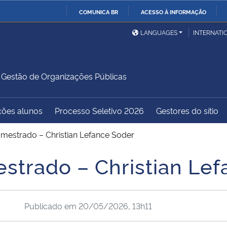
COMUNICA BR
ACESSO À INFORMAÇÃO
Ministério da Defesa
Ministério das Relações
Mini
IR
LANGUAGES
INTERNATI
Exteriores
PARA
O
Ministério da Cidadania
Ministério da Saúde
Mini
CONTEÚDO
estão de Organizações Públicas
ções alunos
Processo Seletivo 2026
Gestores do sítio
Ministério do
Controladoria-Geral da
Mini
Desenvolvimento Regional
União
Famí
 mestrado – Christian Lefance Soder
Hum
estrado – Christian Le
Advocacia-Geral da União
Banco Central do Brasil
Plan
Publicado em
20/05/2026, 13h11