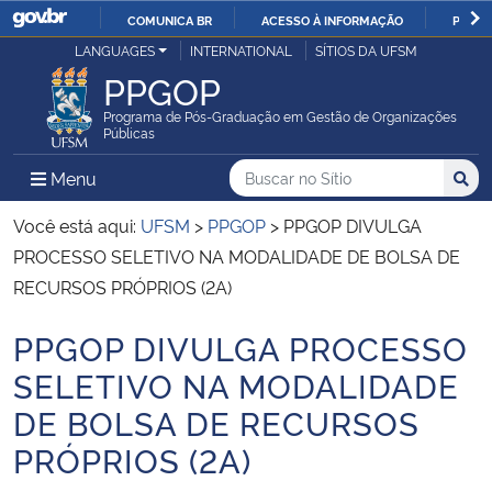
COMUNICA BR
ACESSO À INFORMAÇÃO
PARTI
Casa Civil
LANGUAGES
INTERNATIONAL
SÍTIOS DA UFSM
IR
PPGOP
PARA
Ministério da Justiça e Segurança Pública
O
Programa de Pós-Graduação em Gestão de Organizações
Públicas
CONTEÚDO
Ministério da Defesa
Buscar no no Sítio
Busca
Busca:
Menu Principal do Sítio
Menu
Busc
Ministério das Relações Exteriores
Você está aqui:
UFSM
>
PPGOP
>
PPGOP DIVULGA
PROCESSO SELETIVO NA MODALIDADE DE BOLSA DE
Ministério da Economia
RECURSOS PRÓPRIOS (2A)
PPGOP DIVULGA PROCESSO
Ministério da Infraestrutura
Início do conteúdo
SELETIVO NA MODALIDADE
Ministério da Agricultura, Pecuária e Abastecimento
DE BOLSA DE RECURSOS
PRÓPRIOS (2A)
Ministério da Educação