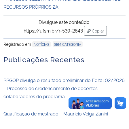
RECURSOS PRÓPRIOS 2A
Secretaria-Geral
Divulgue este conteúdo:
Secretaria de Governo
https://ufsm.br/r-539-2643
Copiar
para área de tran
Registrado em
,
Gabinete de Segurança Institucional
NOTÍCIAS
SEM CATEGORIA
Publicações Recentes
Advocacia-Geral da União
Banco Central do Brasil
PPGOP divulga o resultado preliminar do Edital 02/2026
– Processo de credenciamento de docentes
Planalto
colaboradores do programa
Qualificação de mestrado – Mauricio Veiga Zanini