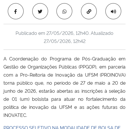
Ministério da Cidadania
Copiar para área 
Ministério da Saúde
Publicado em
27/05/2026, 12h40
. Atualizado
Ministério de Minas e Energia
27/05/2026, 12h42
Ministério da Ciência, Tecnologia, Inovações e Comunicações
A Coordenação do Programa de Pós-Graduação em
Gestão de Organizações Públicas (PPGOP), em parceria
Ministério do Meio Ambiente
com a Pro-Reitoria de Inovação da UFSM (PROINOVA)
Ministério do Turismo
torna público que, no período de 27 de maio a 20 de
junho de 2026, estarão abertas as inscrições à seleção
Ministério do Desenvolvimento Regional
de 01 (um) bolsista para atuar no fortalecimento da
política de inovação da UFSM e as ações futuras do
Controladoria-Geral da União
INOVATEC.
PROCESSO SELETIVO NA MODALIDADE DE BOLSA DE
Ministério da Mulher, da Família e dos Direitos Humanos