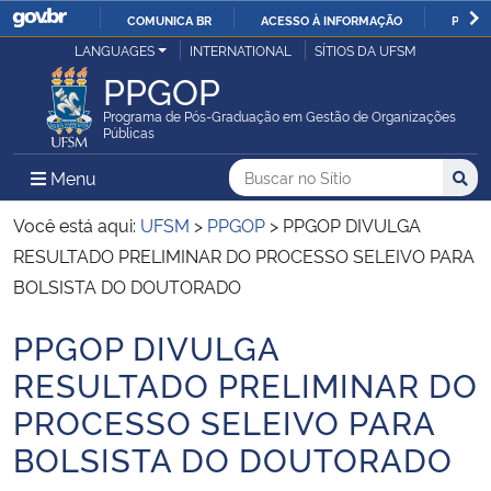
COMUNICA BR
ACESSO À INFORMAÇÃO
PARTI
Casa Civil
LANGUAGES
INTERNATIONAL
SÍTIOS DA UFSM
IR
PPGOP
PARA
Ministério da Justiça e Segurança Pública
O
Programa de Pós-Graduação em Gestão de Organizações
Públicas
CONTEÚDO
Ministério da Defesa
Buscar no no Sítio
Busca
Busca:
Menu Principal do Sítio
Menu
Busc
Ministério das Relações Exteriores
Você está aqui:
UFSM
>
PPGOP
>
PPGOP DIVULGA
RESULTADO PRELIMINAR DO PROCESSO SELEIVO PARA
Ministério da Economia
BOLSISTA DO DOUTORADO
PPGOP DIVULGA
Ministério da Infraestrutura
Início do conteúdo
RESULTADO PRELIMINAR DO
Ministério da Agricultura, Pecuária e Abastecimento
PROCESSO SELEIVO PARA
BOLSISTA DO DOUTORADO
Ministério da Educação