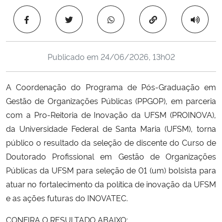
Ministério da Cidadania
Copiar para área 
Ministério da Saúde
Publicado em
24/06/2026, 13h02
Ministério de Minas e Energia
A Coordenação do Programa de Pós-Graduação em
Ministério da Ciência, Tecnologia, Inovações e Comunicações
Gestão de Organizações Públicas (PPGOP), em parceria
com a Pro-Reitoria de Inovação da UFSM (PROINOVA),
Ministério do Meio Ambiente
da Universidade Federal de Santa Maria (UFSM), torna
Ministério do Turismo
público o resultado da seleção de discente do Curso de
Doutorado Profissional em Gestão de Organizações
Ministério do Desenvolvimento Regional
Públicas da UFSM para seleção de 01 (um) bolsista para
atuar no fortalecimento da política de inovação da UFSM
Controladoria-Geral da União
e as ações futuras do INOVATEC.
CONFIRA O RESULTADO ABAIXO:
Ministério da Mulher, da Família e dos Direitos Humanos