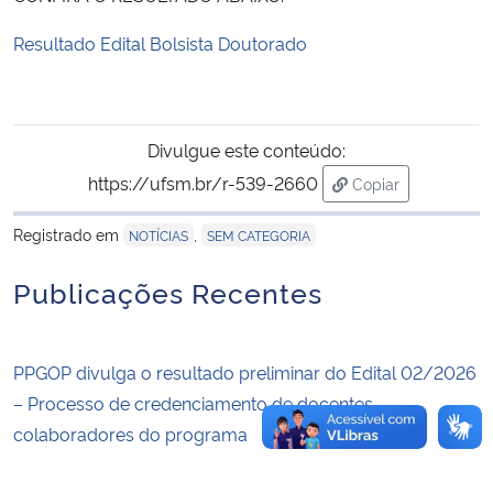
Resultado Edital Bolsista Doutorado
Secretaria-Geral
Secretaria de Governo
Divulgue este conteúdo:
Gabinete de Segurança Institucional
https://ufsm.br/r-539-2660
Copiar
para área de tran
Advocacia-Geral da União
Registrado em
,
NOTÍCIAS
SEM CATEGORIA
Publicações Recentes
Banco Central do Brasil
Planalto
PPGOP divulga o resultado preliminar do Edital 02/2026
– Processo de credenciamento de docentes
colaboradores do programa