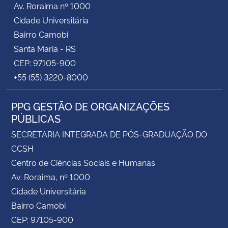
Av. Roraima nº 1000
Cidade Universitária
Secretaria-Geral
Bairro Camobi
Santa Maria - RS
Secretaria de Governo
CEP: 97105-900
+55 (55) 3220-8000
Gabinete de Segurança Institucional
PPG GESTÃO DE ORGANIZAÇÕES
Advocacia-Geral da União
PÚBLICAS
Banco Central do Brasil
SECRETARIA INTEGRADA DE PÓS-GRADUAÇÃO DO
CCSH
Planalto
Centro de Ciências Sociais e Humanas
Av. Roraima, nº 1000
Cidade Universitária
Bairro Camobi
CEP: 97105-900